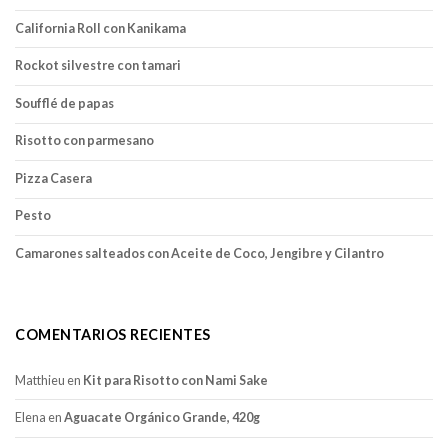
California Roll con Kanikama
Rockot silvestre con tamari
Soufflé de papas
Risotto con parmesano
Pizza Casera
Pesto
Camarones salteados con Aceite de Coco, Jengibre y Cilantro
COMENTARIOS RECIENTES
Matthieu
en
Kit para Risotto con Nami Sake
Elena
en
Aguacate Orgánico Grande, 420g