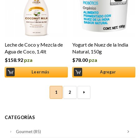
Leche de Coco y Mezcla de
Yogurt de Nuez de la India
Agua de Coco, 1.4lt
Natural, 150g
$
158.92
pza
$
78.00
pza
Leer más
Agregar
1
2
→
CATEGORÍAS
Gourmet
(85)