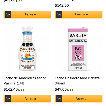
$
142.00
Agregar
Leer más
Leche de Almendras sabor
Leche Deslactosada Barista,
Vainilla, 1.4lt
946ml
$
162.40
pza
$
49.00
pza
Agregar
Agregar