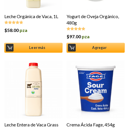
Leche Orgánica de Vaca, 1L
Yogurt de Oveja Orgánico,
480g
$
58.00
pza
Valorado en
5.00
de 5
$
97.00
pza
Valorado en
5.00
de 5
Leer más
Agregar
Leche Entera de Vaca Grass
Crema Ácida Fage, 454g