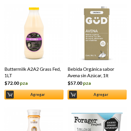
Buttermilk A2A2 Grass Fed,
Bebida Orgánica sabor
1LT
Avena sin Azúcar, 1lt
$
72.00
pza
$
57.00
pza
Agregar
Agregar