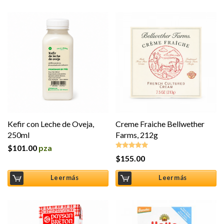
Kefir con Leche de Oveja,
Creme Fraiche Bellwether
250ml
Farms, 212g
$
101.00
pza
$
155.00
Valorado en
5.00
de 5
Leer más
Leer más