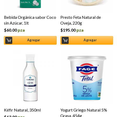
Bebida Orgánica sabor Coco
Presto Feta Natural de
sin Azúcar, 1lt
Oveja, 220g
$
60.00
pza
$
195.00
pza
Agregar
Agregar
Kéfir Natural, 350ml
Yogurt Griego Natural 5%
Grasa, 454g
$
63.00
pza