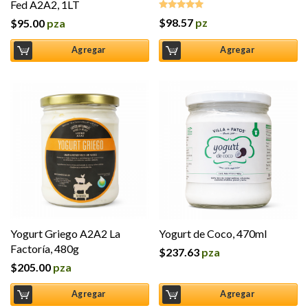
Fed A2A2, 1LT
$
98.57
pz
$
95.00
pza
Valorado en
5.00
de 5
Agregar
Agregar
Yogurt Griego A2A2 La
Yogurt de Coco, 470ml
Factoría, 480g
$
237.63
pza
$
205.00
pza
Agregar
Agregar