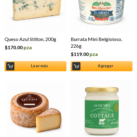
Queso Azul Stilton, 200g
Burrata Mini Belgioioso,
226g
$
170.00
pza
$
119.00
pza
Leer más
Agregar