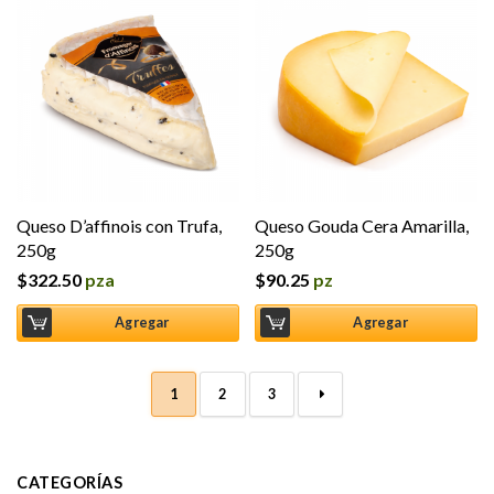
Queso D’affinois con Trufa,
Queso Gouda Cera Amarilla,
250g
250g
$
322.50
pza
$
90.25
pz
Agregar
Agregar
1
2
3
→
CATEGORÍAS