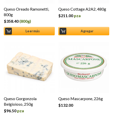
Queso Oreado Ramonetti,
Queso Cottage A2A2, 480g
800g
$
211.00
pza
$
358.40
(800g)
Leer más
Agregar
Queso Gorgonzola
Queso Mascarpone, 226g
Belgioioso, 250g
$
132.00
$
96.50
pza