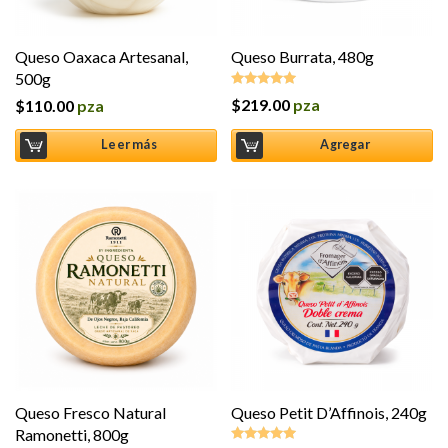
Queso Oaxaca Artesanal,
Queso Burrata, 480g
500g
$
219.00
pza
$
110.00
pza
Valorado en
5.00
de 5
Leer más
Agregar
Queso Fresco Natural
Queso Petit D’Affinois, 240g
Ramonetti, 800g