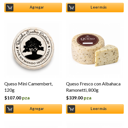
5.00
de 5
5.00
de 5
Agregar
Leer más
Queso Mini Camembert,
Queso Fresco con Albahaca
120g
Ramonetti, 800g
$
107.00
pza
$
339.00
pza
Agregar
Leer más