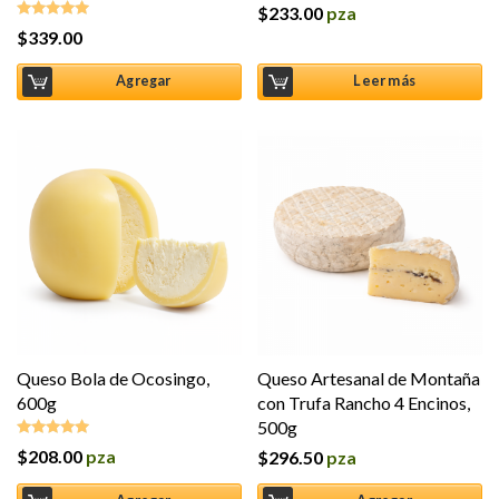
$
233.00
pza
Valorado en
5.00
de 5
$
339.00
Valorado en
5.00
de 5
Agregar
Leer más
Queso Bola de Ocosingo,
Queso Artesanal de Montaña
600g
con Trufa Rancho 4 Encinos,
500g
$
208.00
pza
$
296.50
pza
Valorado en
5.00
de 5