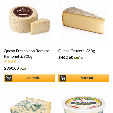
Queso Fresco con Romero
Queso Gruyere, 360g
Ramonetti, 800g
$
462.60
cuña
$
360.00
pza
Valorado
en
4.00
de 5
Leer más
Agregar