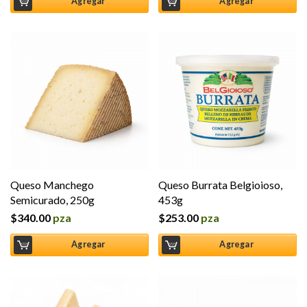
Agregar
Agregar
Queso Manchego
Queso Burrata Belgioioso,
Semicurado, 250g
453g
$
340.00
pza
$
253.00
pza
Agregar
Agregar