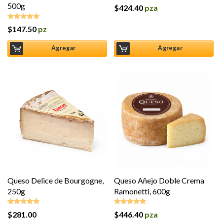
500g
$
424.40
pza
$
147.50
pz
Valorado en
5.00
de 5
Agregar
Agregar
Queso Delice de Bourgogne,
Queso Añejo Doble Crema
250g
Ramonetti, 600g
$
281.00
$
446.40
pza
Valorado en
Valorado en