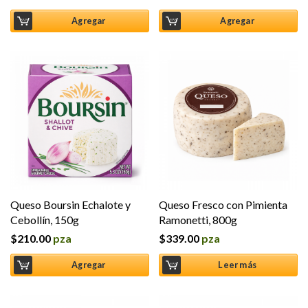
Agregar
Agregar
Queso Boursin Echalote y
Queso Fresco con Pimienta
Cebollín, 150g
Ramonetti, 800g
$
210.00
pza
$
339.00
pza
Agregar
Leer más