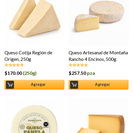
Queso Cotija Región de
Queso Artesanal de Montaña
Origen, 250g
Rancho 4 Encinos, 500g
$
170.00
(250g)
$
257.50
pza
Valorado en
Valorado en
5.00
de 5
5.00
de 5
Agregar
Agregar