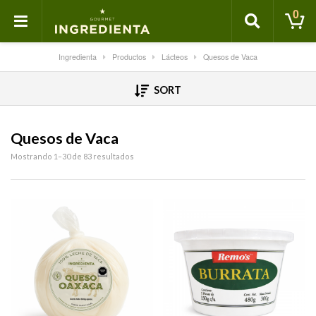
0
Ingredienta
Productos
Lácteos
Quesos de Vaca
SORT
Quesos de Vaca
Mostrando 1–30 de 83 resultados