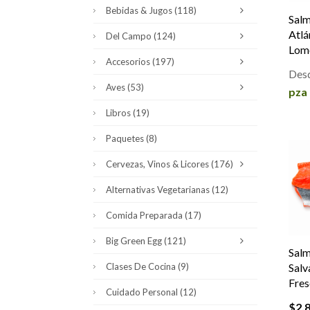
Bebidas & Jugos
(118)
Salm
Atlá
Del Campo
(124)
Lom
Accesorios
(197)
Des
Aves
(53)
pza
Libros
(19)
Paquetes
(8)
Cervezas, Vinos & Licores
(176)
Alternativas Vegetarianas
(12)
Comida Preparada
(17)
Big Green Egg
(121)
Sal
Clases De Cocina
(9)
Salv
Fres
Cuidado Personal
(12)
$
2,