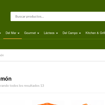
Buscar por:
Del Mar
Gourmet
Lácteos
Del Campo
Kitchen & Gril
món
lmón
rando todos los resultados 13