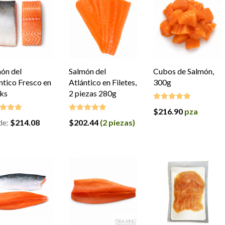
ón del
Salmón del
Cubos de Salmón,
ntico Fresco en
Atlántico en Filetes,
300g
ks
2 piezas 280g
$
216.90
pza
Valorado en
5.00
de 5
de:
$
214.08
$
202.44
(2 piezas)
ado en
Valorado en
de 5
5.00
de 5