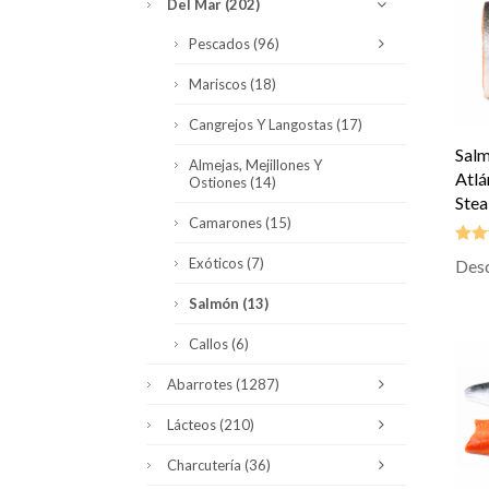
Del Mar
(202)
Pescados
(96)
Mariscos
(18)
Cangrejos Y Langostas
(17)
Salm
Almejas, Mejillones Y
Atlá
Ostiones
(14)
Stea
Camarones
(15)
Exóticos
(7)
Des
Valor
5.00
Salmón
(13)
Callos
(6)
Abarrotes
(1287)
Lácteos
(210)
Charcutería
(36)