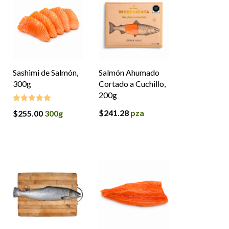
Sashimi de Salmón,
Salmón Ahumado
300g
Cortado a Cuchillo,
200g
$
241.28
pza
$
255.00
300g
Valorado en
5.00
de 5