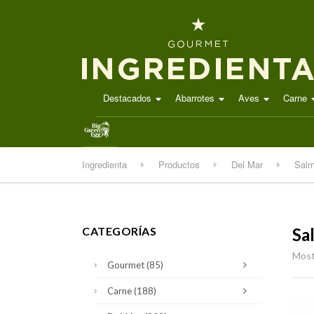
Destacados
Abarrotes
Aves
Carne
.
Ingredienta
Productos
Del Mar
Sal
CATEGORÍAS
Sa
Most
Gourmet
(85)
Carne
(188)