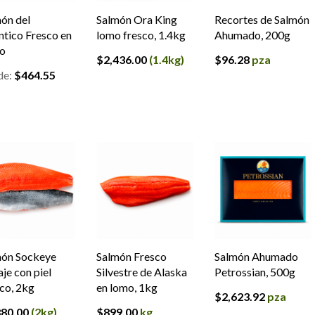
ón del
Salmón Ora King
Recortes de Salmón
ntico Fresco en
lomo fresco, 1.4kg
Ahumado, 200g
o
$
2,436.00
(1.4kg)
$
96.28
pza
de:
$
464.55
món Sockeye
Salmón Fresco
Salmón Ahumado
aje con piel
Silvestre de Alaska
Petrossian, 500g
co, 2kg
en lomo, 1kg
$
2,623.92
pza
880.00
(2kg)
$
899.00
kg