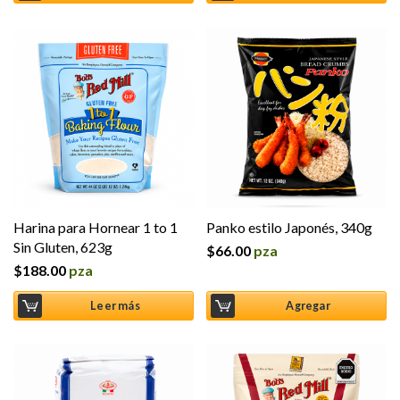
Harina para Hornear 1 to 1
Panko estilo Japonés, 340g
Sin Gluten, 623g
$
66.00
pza
$
188.00
pza
Leer más
Agregar