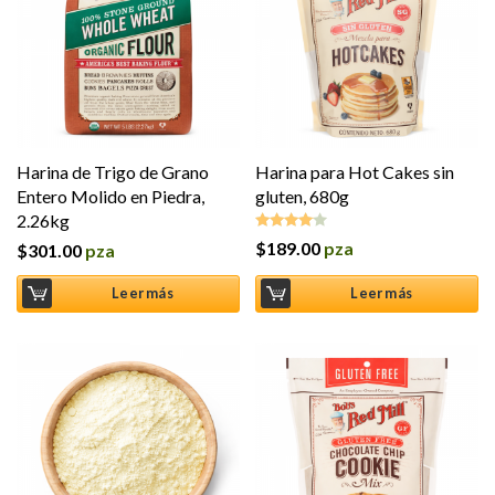
Harina de Trigo de Grano
Harina para Hot Cakes sin
Entero Molido en Piedra,
gluten, 680g
2.26kg
$
189.00
pza
$
301.00
pza
Valorado
en
4.00
de 5
Leer más
Leer más