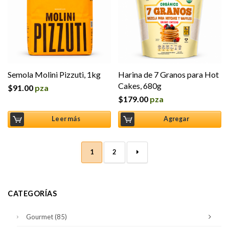
Semola Molini Pizzuti, 1kg
Harina de 7 Granos para Hot
Cakes, 680g
$
91.00
pza
$
179.00
pza
Leer más
Agregar
1
2
→
CATEGORÍAS
Gourmet
(85)