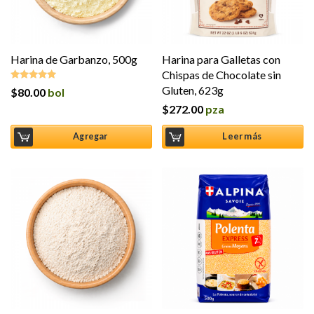
Harina de Garbanzo, 500g
Harina para Galletas con
Chispas de Chocolate sin
Gluten, 623g
$
80.00
bol
Valorado en
5.00
de 5
$
272.00
pza
Agregar
Leer más