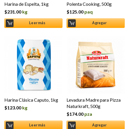
Harina de Espelta, 1kg
Polenta Cooking, 500g
$
231.00
kg
$
125.00
paq
Leer más
Agregar
Harina Clásica Caputo, 1kg
Levadura Madre para Pizza
Naturkraft, 500g
$
123.00
kg
$
174.00
pza
Leer más
Agregar