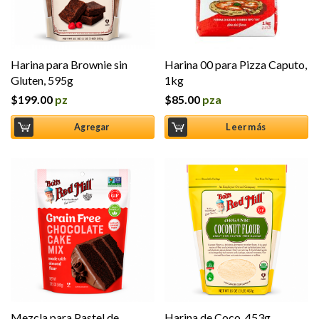
Harina para Brownie sin
Harina 00 para Pizza Caputo,
Gluten, 595g
1kg
$
199.00
pz
$
85.00
pza
Agregar
Leer más
Mezcla para Pastel de
Harina de Coco, 453g