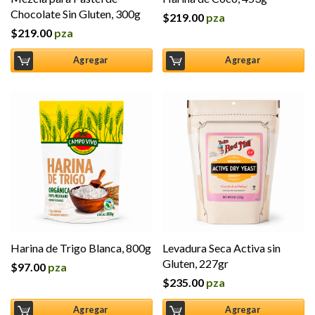
Chocolate Sin Gluten, 300g
$
219.00
pza
$
219.00
pza
Agregar
Agregar
Harina de Trigo Blanca, 800g
Levadura Seca Activa sin
Gluten, 227gr
$
97.00
pza
$
235.00
pza
Agregar
Agregar