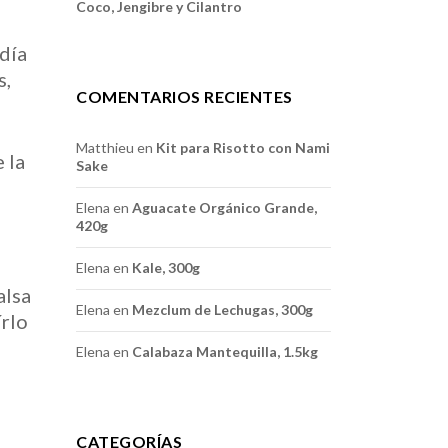
Coco, Jengibre y Cilantro
día
s,
COMENTARIOS RECIENTES
Matthieu
en
Kit para Risotto con Nami
 la
Sake
Elena
en
Aguacate Orgánico Grande,
420g
Elena
en
Kale, 300g
alsa
Elena
en
Mezclum de Lechugas, 300g
írlo
Elena
en
Calabaza Mantequilla, 1.5kg
CATEGORÍAS