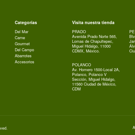
Categorías
Visita nuestra tienda
Del Mar
PRADO
PE
Avenida Prado Norte 565,
Blv
Carne
Lomas de Chapultepec,
Jar
Gourmet
Miguel Hidalgo, 11000
Álv
Del Campo
CDMX, México.
Ci
Abarrotes
Accesorios
POLANCO
Av. Homero 1500-Local 2A,
Polanco, Polanco V
Sección, Miguel Hidalgo,
11560 Ciudad de México,
CDM
A
rved.