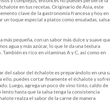
ensos y complejos, entonces no puedes perderte la
chalote en tus recetas. Originario de Asia, este
lemento clave de la gastronomía francesa y hoy en 
r un toque especial a platos como ensaladas, salsa
la más pequeña, con un sabor más dulce y suave que
s agua y más azúcar, lo que le da una textura
. También es rico en vitaminas A y C, así como en
ar del sabor del échalote es preparándolo en una s
 ello, puedes cortar finamente el échalote y sofre
ado. Luego, agrega un poco de vino tinto, caldo de
o lento hasta que la salsa tenga la consistencia
halote realza el sabor de la carne de manera