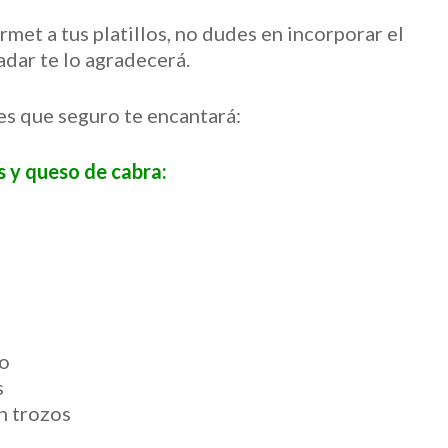
rmet a tus platillos, no dudes en incorporar el
adar te lo agradecerá.
es que seguro te encantará:
 y queso de cabra:
co
s
n trozos