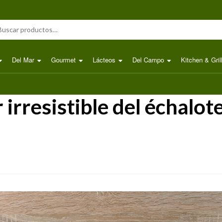
scar por:
Del Mar
Gourmet
Lácteos
Del Campo
Kitchen & Gril
irresistible del échalot