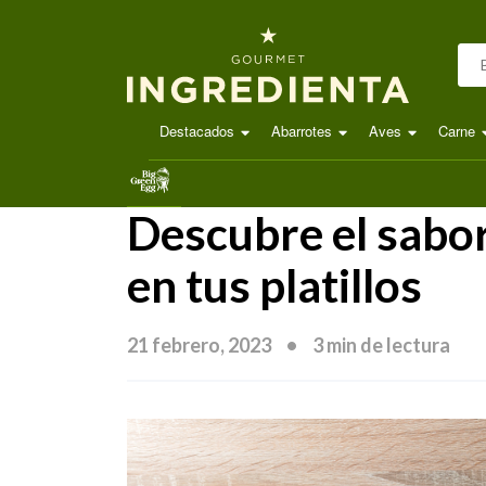
Bu
Destacados
Abarrotes
Aves
Carne
.
Descubre el sabor 
en tus platillos
21 febrero, 2023
3 min de lectura