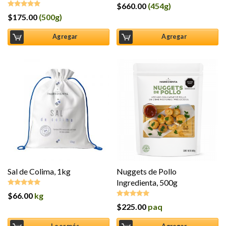
$
660.00
(454g)
Valorado en
5.00
de 5
$
175.00
(500g)
Valorado en
5.00
de 5
Agregar
Agregar
Sal de Colima, 1kg
Nuggets de Pollo
Ingredienta, 500g
$
66.00
kg
Valorado en
5.00
de 5
$
225.00
paq
Valorado en
5.00
de 5