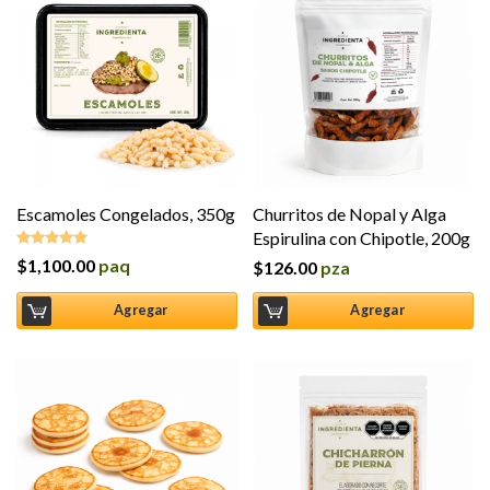
Escamoles Congelados, 350g
Churritos de Nopal y Alga
Espirulina con Chipotle, 200g
$
1,100.00
paq
$
126.00
pza
Valorado en
5.00
de 5
Agregar
Agregar