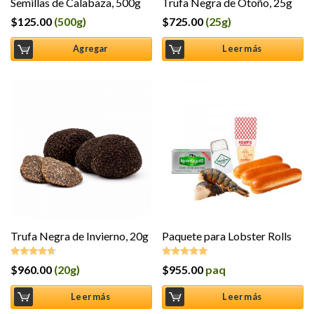
Semillas de Calabaza, 500g
Trufa Negra de Otoño, 25g
$
125.00
(500g)
$
725.00
(25g)
Agregar
Leer más
Trufa Negra de Invierno, 20g
Paquete para Lobster Rolls
$
960.00
(20g)
$
955.00
paq
Valorado
Valorado en
en
4.50
de
5.00
de 5
5
Leer más
Leer más