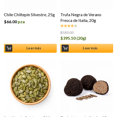
Chile Chiltepín Silvestre, 25g
Trufa Negra de Verano
Fresca de Italia, 20g
$
66.00
pza
$
580.00
Valorado
$
395.50
(20g)
en
4.00
de 5
Leer más
Leer más