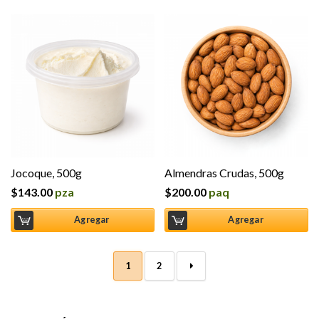
Jocoque, 500g
Almendras Crudas, 500g
$
143.00
pza
$
200.00
paq
Agregar
Agregar
1
2
→