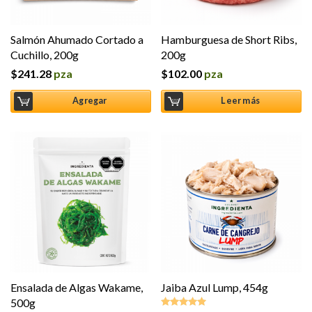
Salmón Ahumado Cortado a
Hamburguesa de Short Ribs,
Cuchillo, 200g
200g
$
241.28
pza
$
102.00
pza
Agregar
Leer más
Ensalada de Algas Wakame,
Jaiba Azul Lump, 454g
500g