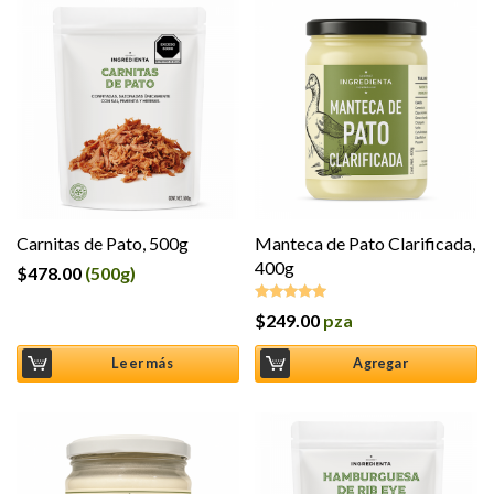
Carnitas de Pato, 500g
Manteca de Pato Clarificada,
400g
$
478.00
(500g)
$
249.00
pza
Valorado en
5.00
de 5
Leer más
Agregar