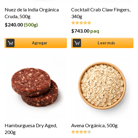
Nuez de la India Orgánica
Cocktail Crab Claw Fingers,
Cruda, 500g
340g
$
240.00
(500g)
$
743.00
paq
Valorado en
5.00
de 5
Agregar
Leer más
Hamburguesa Dry Aged,
Avena Orgánica, 500g
200g