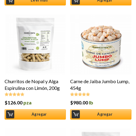
Leer más
Agregar
Churritos de Nopal y Alga
Carne de Jaiba Jumbo Lump,
Espirulina con Limón, 200g
454g
$
126.00
pza
$
980.00
lb
Valorado en
Valorado en
5.00
de 5
5.00
de 5
Agregar
Agregar