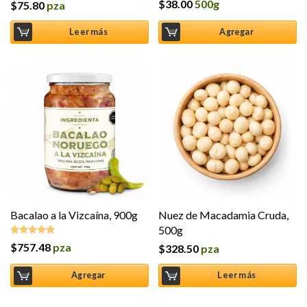
$
38.00
500g
$
75.80
pza
Valorado
en
4.00
de 5
Leer más
Agregar
Bacalao a la Vizcaína, 900g
Nuez de Macadamia Cruda,
500g
$
757.48
pza
$
328.50
pza
Valorado
en
4.80
de
5
Agregar
Leer más