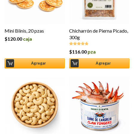
Mini Blinis, 20 pzas
Chicharrón de Pierna Picado,
300g
$
120.00
caja
$
116.00
pza
Valorado
en
4.67
de
5
Agregar
Agregar