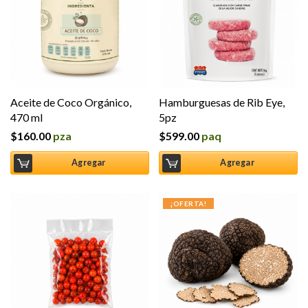
Aceite de Coco Orgánico,
Hamburguesas de Rib Eye,
470 ml
5pz
$
160.00
pza
$
599.00
paq
Agregar
Agregar
¡OFERTA!