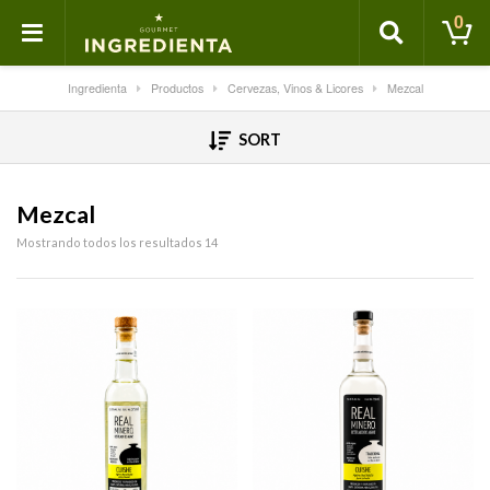
0
Ingredienta
Productos
Cervezas, Vinos & Licores
Mezcal
SORT
Mezcal
Mostrando todos los resultados 14