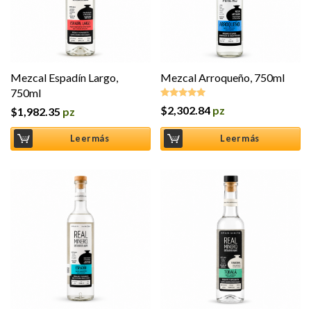
Mezcal Espadín Largo,
Mezcal Arroqueño, 750ml
750ml
$
2,302.84
pz
$
1,982.35
pz
Valorado en
5.00
de 5
Leer más
Leer más