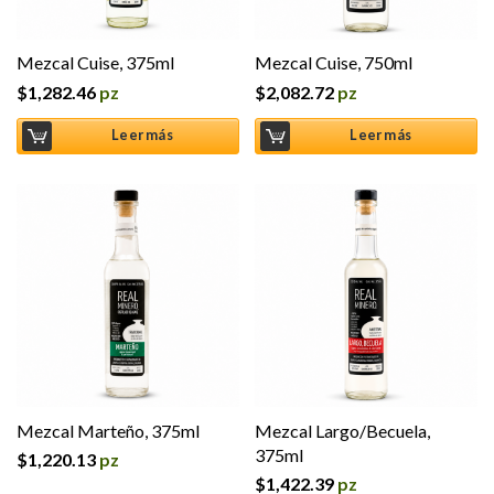
Mezcal Cuise, 375ml
Mezcal Cuise, 750ml
$
1,282.46
pz
$
2,082.72
pz
Leer más
Leer más
Mezcal Marteño, 375ml
Mezcal Largo/Becuela,
375ml
$
1,220.13
pz
$
1,422.39
pz