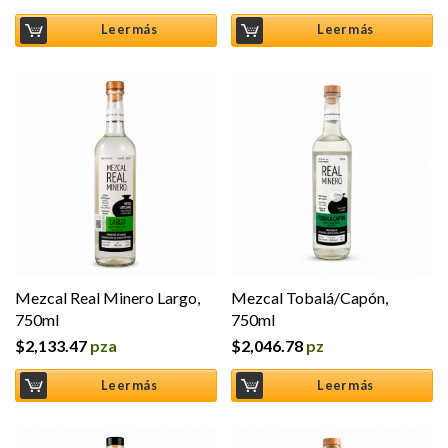
Leer más
Leer más
Mezcal Real Minero Largo,
Mezcal Tobalá/Capón,
750ml
750ml
$
2,133.47
pza
$
2,046.78
pz
Leer más
Leer más