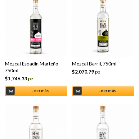
Mezcal Espadín Marteño,
Mezcal Barril, 750ml
750ml
$
2,070.79
pz
$
1,746.33
pz
Leer más
Leer más