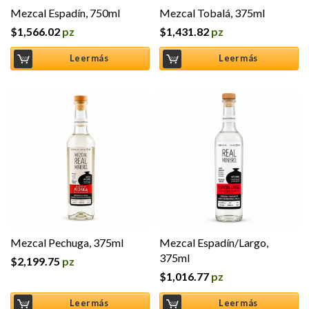
Mezcal Espadín, 750ml
Mezcal Tobalá, 375ml
$
1,566.02
pz
$
1,431.82
pz
Leer más
Leer más
Mezcal Pechuga, 375ml
Mezcal Espadín/Largo,
375ml
$
2,199.75
pz
$
1,016.77
pz
Leer más
Leer más