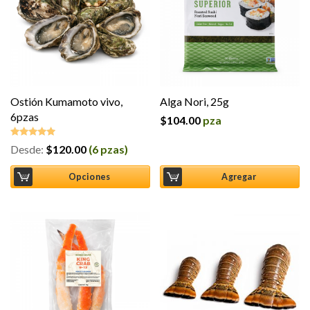
Ostión Kumamoto vivo,
Alga Nori, 25g
6pzas
$
104.00
pza
Desde:
$
120.00
(6 pzas)
Valorado en
5.00
de 5
Opciones
Agregar