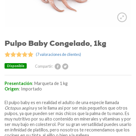
Pulpo Baby Congelado, 1kg
(
7
valoraciones de clientes)
Valorado
Disponible
Compartir:
5.00
sobre
5 basado
Presentación
: Marqueta de 1 kg
en
7
Origen
:
Importado
puntuaciones
de clientes
El pulpo baby es en realidad el adulto de una especie llamada
Octopus aegina
y se le llama así por ser más pequeños que otros
pulpos, ya que pueden ser más chicos que la palma de tu mano. Es
muy nutritivo por su alto contenido en minerales y vitaminas y por
ser muy bajo en colesterol. Por su gran versatilidad puedes usarlo
en infinidad de platillos, pero nosotros te recomendamos que los
cocines en su tinta, al ajillo o bien a la gallega.