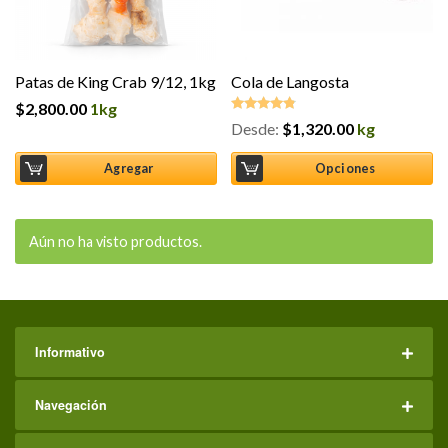
Patas de King Crab 9/12, 1kg
Cola de Langosta
$
2,800.00
1kg
Desde:
$
1,320.00
kg
Valorado
en
4.75
de
5
Agregar
Opciones
Aún no ha visto productos.
Informativo
Navegación