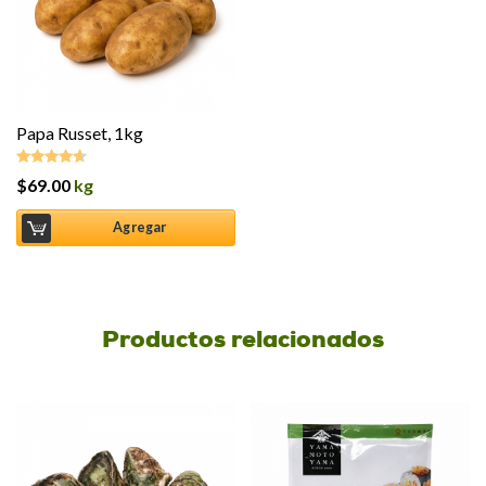
Papa Russet, 1kg
$
69.00
kg
Valorado
en
4.50
de
5
Agregar
Productos relacionados