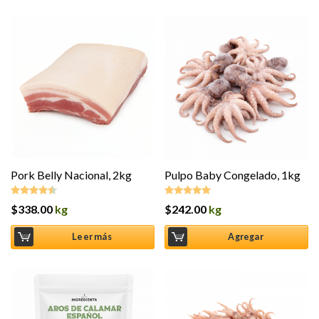
Pork Belly Nacional, 2kg
Pulpo Baby Congelado, 1kg
$
338.00
kg
$
242.00
kg
Valorado
Valorado en
en
4.36
de
5.00
de 5
5
Leer más
Agregar