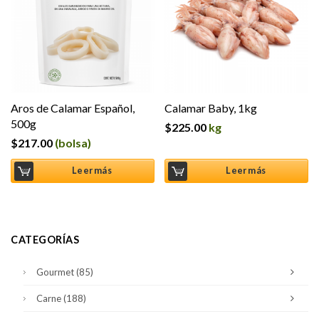
Aros de Calamar Español,
Calamar Baby, 1kg
500g
$
225.00
kg
$
217.00
(bolsa)
Leer más
Leer más
CATEGORÍAS
Gourmet
(85)
Carne
(188)