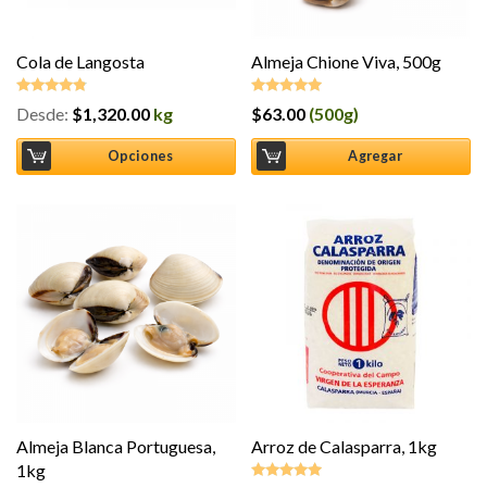
Cola de Langosta
Almeja Chione Viva, 500g
Desde:
$
1,320.00
kg
$
63.00
(500g)
Valorado
Valorado en
en
4.75
de
5.00
de 5
5
Opciones
Agregar
Almeja Blanca Portuguesa,
Arroz de Calasparra, 1kg
1kg