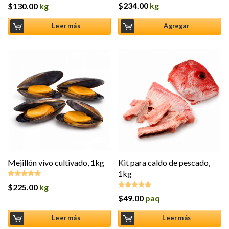
$
234.00
kg
$
130.00
kg
Valorado en
5.00
de 5
Leer más
Agregar
Mejillón vivo cultivado, 1kg
Kit para caldo de pescado,
1kg
$
225.00
kg
Valorado en
5.00
de 5
$
49.00
paq
Valorado en
5.00
de 5
Leer más
Leer más