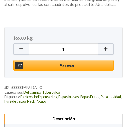
al salir espolvorearlas con cuadritos de prosciutto. Una delicia.
kg
$
69.00
Papa Russet, 1kg cantidad
Agregar
SKU:
00000PAPAIDAHO
Categorías:
Del Campo
,
Tubérculos
Etiquetas:
Básicos
,
Indispensables
,
Papas bravas
,
Papas Fritas
,
Para navidad
,
Puré de papas
,
Rack Potato
Descripción