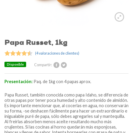
Papa Russet, 1kg
(
4
valoraciones de clientes)
Valorado
Disponible
Compartir:
4.50
sobre 5
Presentación:
Paq. de 1kg con 4 papas aprox.
basado en
4
Papa Russet, también conocida como papa Idaho, se diferencía de
puntuaciones
otras papas por tener poca humedad y alto contenido de almidón.
de
Es importante mencionar que, al cocerlas en agua, no conservarán
clientes
su forma, -se deshacen fácilmente para hacer un extraordinario e
inigualable puré de papa, sólo debes agregarles sal y mantequilla.
Al freírlas absorben menos aceite resultando mucho más
crujientes. Si las cocinas al horno quedarán más esponjosas,
blancas y llenas de sabor. Intenta hornearlas con grasa de pato y