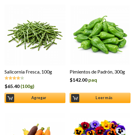
Salicornia Fresca, 100g
Pimientos de Padrón, 300g
$
142.00
paq
$
65.40
(100g)
Valorado
en
4.00
de 5
Agregar
Leer más