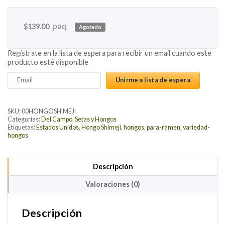
paq
$
139.00
Agotado
Regístrate en la lista de espera para recibir un email cuando este
producto esté disponible
Enter
Unirme a lista de espera
your
email
address
SKU:
00HONGOSHIMEJI
to
Categorías:
Del Campo
,
Setas y Hongos
Etiquetas:
Estados Unidos
,
Hongo Shimeji
,
hongos
,
para-ramen
,
variedad-
join
hongos
the
waitlist
for
Descripción
this
Valoraciones (0)
product
Descripción