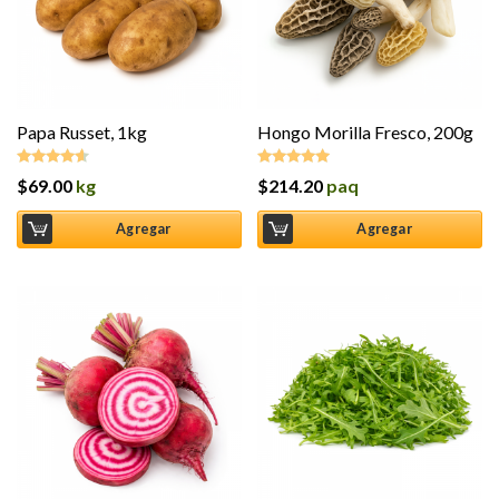
Papa Russet, 1kg
Hongo Morilla Fresco, 200g
$
69.00
kg
$
214.20
paq
Valorado
Valorado en
en
4.50
de
5.00
de 5
5
Agregar
Agregar