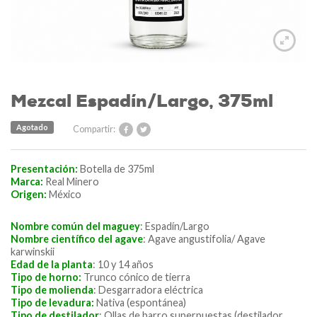
Mezcal Espadín/Largo, 375ml
Agotado
Compartir:
Presentación:
Botella de 375ml
Marca:
Real Minero
Origen:
México
Nombre común del maguey
: Espadín/Largo
Nombre científico del agave
: Agave angustifolia/ Agave
karwinskii
Edad de la planta
: 10 y 14 años
Tipo de horno:
Trunco cónico de tierra
Tipo de molienda
: Desgarradora eléctrica
Tipo de levadura:
Nativa (espontánea)
Tipo de destilador
: Ollas de barro superpuestas (destilador