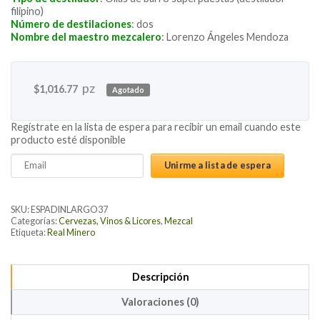
filipino)
Número de destilaciones
: dos
Nombre del maestro mezcalero
: Lorenzo Ángeles Mendoza
pz
$
1,016.77
Agotado
Regístrate en la lista de espera para recibir un email cuando este
producto esté disponible
Enter
Unirme a lista de espera
your
email
address
SKU:
ESPADINLARGO37
to
Categorías:
Cervezas, Vinos & Licores
,
Mezcal
Etiqueta:
Real Minero
join
the
waitlist
Descripción
for
this
Valoraciones (0)
product