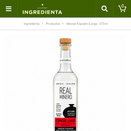
0
Ingredienta
Productos
Mezcal Espadín/Largo, 375ml