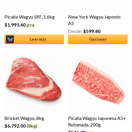
Picaña Wagyu SRF, 1.6kg
New York Wagyu Japonés
A5
$
1,993.60
pza
Desde:
$
599.80
Leer más
Opciones
Brisket Wagyu, 8kg
Picaña Wagyu Japonesa A5+
Rebanada, 200g
$
6,792.00
(8kg)