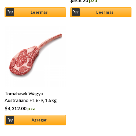
$
546.20
pza
Leer más
Leer más
Tomahawk Wagyu
Australiano F1 8-9, 1.6kg
$
4,312.00
pza
Agregar