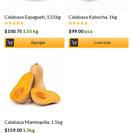
Calabaza Espagueti, 1.55kg
Calabaza Kabocha, 1kg
$
100.75
1.55 kg
$
99.00
pza
Valorado en
Valorado en
5.00
de 5
5.00
de 5
Agregar
Leer más
Calabaza Mantequilla, 1.5kg
$
159.00
1.5kg