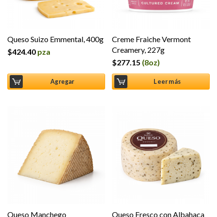
Queso Suizo Emmental, 400g
Creme Fraiche Vermont
Creamery, 227g
$
424.40
pza
$
277.15
(8oz)
Agregar
Leer más
Queso Manchego
Queso Fresco con Albahaca