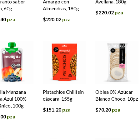
ranto sabor
Amargo con
Avellana, 180g
o, 60g
Almendras, 180g
$
220.02
pza
.40
pza
$
220.02
pza
lla Manzana
Pistachios Chilli sin
Oblea 0% Azúcar
a Azul 100%
cáscara, 155g
Blanco Choco, 10pz
nico, 100g
$
151.20
pza
$
70.20
pza
.00
pza