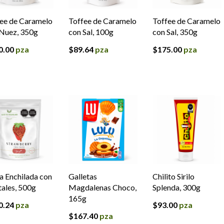
ee de Caramelo
Toffee de Caramelo
Toffee de Caramelo
Nuez, 350g
con Sal, 100g
con Sal, 350g
0.00
pza
$
89.64
pza
$
175.00
pza
a Enchilada con
Galletas
Chilito Sirilo
tales, 500g
Magdalenas Choco,
Splenda, 300g
165g
0.24
pza
$
93.00
pza
$
167.40
pza