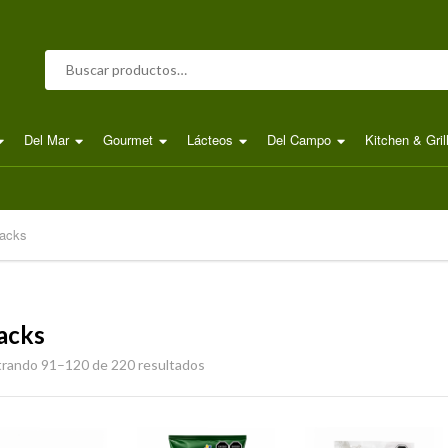
Buscar por:
Del Mar
Gourmet
Lácteos
Del Campo
Kitchen & Gril
acks
acks
rando 91–120 de 220 resultados