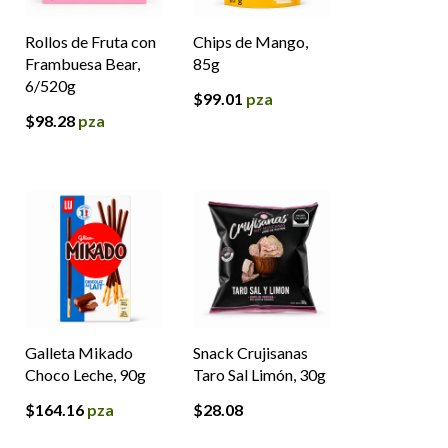
Rollos de Fruta con
Chips de Mango,
Frambuesa Bear,
85g
6/520g
$
99.01
pza
$
98.28
pza
Galleta Mikado
Snack Crujisanas
Choco Leche, 90g
Taro Sal Limón, 30g
$
164.16
pza
$
28.08