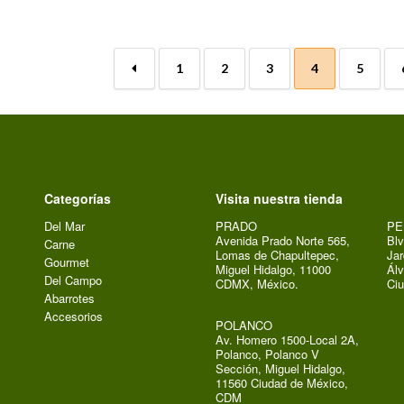
←
1
2
3
4
5
Categorías
Visita nuestra tienda
Del Mar
PRADO
PE
Avenida Prado Norte 565,
Blv
Carne
Lomas de Chapultepec,
Jar
Gourmet
Miguel Hidalgo, 11000
Álv
Del Campo
CDMX, México.
Ci
Abarrotes
Accesorios
POLANCO
Av. Homero 1500-Local 2A,
Polanco, Polanco V
Sección, Miguel Hidalgo,
11560 Ciudad de México,
CDM