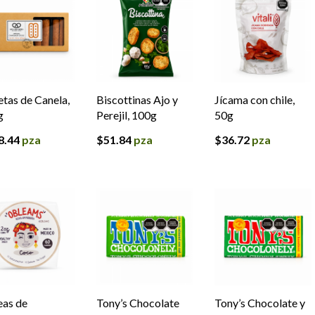
etas de Canela,
Biscottinas Ajo y
Jícama con chile,
g
Perejil, 100g
50g
8.44
pza
$
51.84
pza
$
36.72
pza
eas de
Tony’s Chocolate
Tony’s Chocolate y