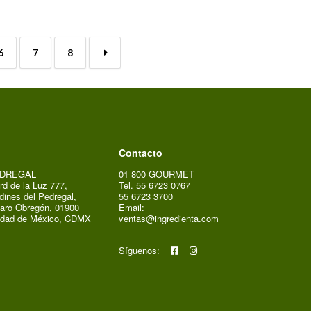
6
7
8
→
Contacto
DREGAL
01 800 GOURMET
rd de la Luz 777,
Tel. 55 6723 0767
dines del Pedregal,
55 6723 3700
aro Obregón, 01900
Email:
udad de México, CDMX
ventas@ingredienta.com
Síguenos: