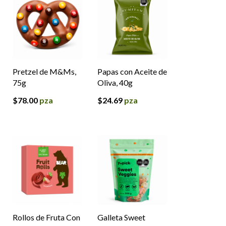
Pretzel de M&Ms,
Papas con Aceite de
75g
Oliva, 40g
$
78.00
pza
$
24.69
pza
Rollos de Fruta Con
Galleta Sweet