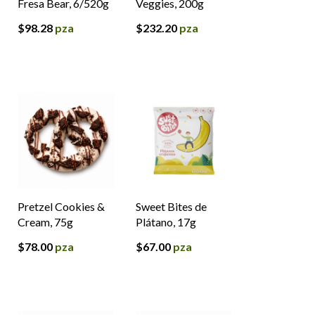
Fresa Bear, 6/520g
Veggies, 200g
$
98.28
pza
$
232.20
pza
Pretzel Cookies &
Sweet Bites de
Cream, 75g
Plátano, 17g
$
78.00
pza
$
67.00
pza