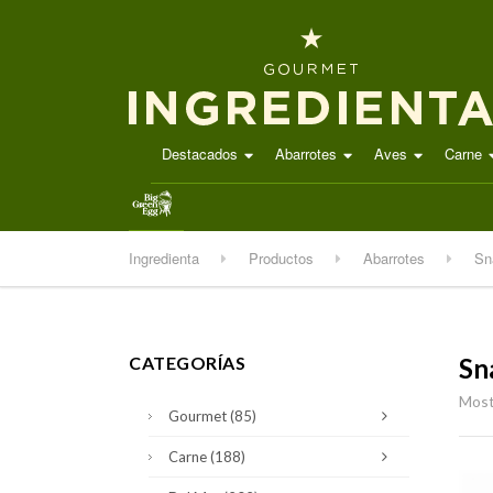
Destacados
Abarrotes
Aves
Carne
.
Ingredienta
Productos
Abarrotes
Sn
CATEGORÍAS
Sn
Most
Gourmet
(85)
Carne
(188)