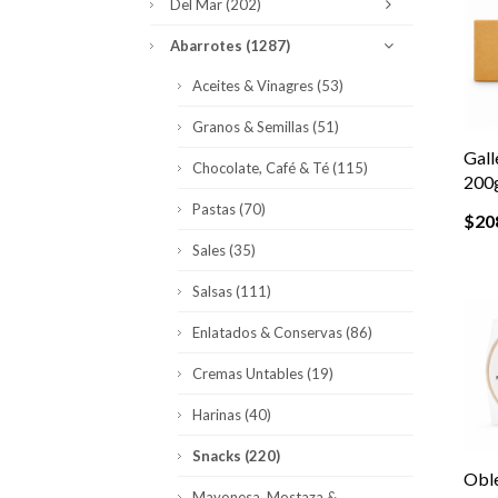
Del Mar
(202)
Abarrotes
(1287)
Aceites & Vinagres
(53)
Granos & Semillas
(51)
Gall
Chocolate, Café & Té
(115)
200
Pastas
(70)
$
20
Sales
(35)
Salsas
(111)
Enlatados & Conservas
(86)
Cremas Untables
(19)
Harinas
(40)
Snacks
(220)
Obl
Mayonesa, Mostaza &