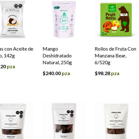
s con Aceite de
Mango
Rollos de Fruta Con
o, 142g
Deshidratado
Manzana Bear,
Natural, 250g
6/520g
.20
pza
$
240.00
pza
$
98.28
pza