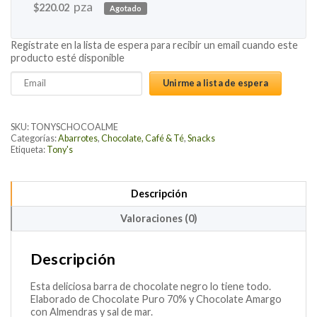
pza
$
220.02
Agotado
Regístrate en la lista de espera para recibir un email cuando este
producto esté disponible
Enter
Unirme a lista de espera
your
email
address
SKU:
TONYSCHOCOALME
to
Categorías:
Abarrotes
,
Chocolate, Café & Té
,
Snacks
Etiqueta:
Tony's
join
the
waitlist
Descripción
for
this
Valoraciones (0)
product
Descripción
Esta deliciosa barra de chocolate negro lo tiene todo.
Elaborado de Chocolate Puro 70% y Chocolate Amargo
con Almendras y sal de mar.