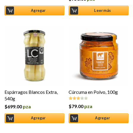
Agregar
Leer más
Espárragos Blancos Extra,
Cúrcuma en Polvo, 100g
540g
$
79.00
pza
$
699.00
pza
Valorado
en
3.00
Agregar
Agregar
de 5