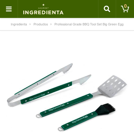
0
Ingredienta
Productos
Professional Grade BBQ Tool Set Big Green Egg