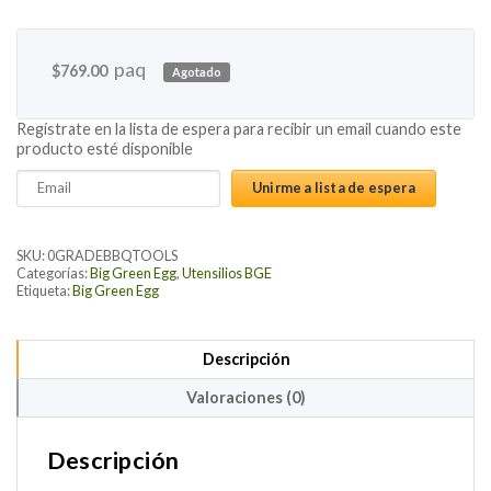
paq
$
769.00
Agotado
Regístrate en la lista de espera para recibir un email cuando este
producto esté disponible
Enter
Unirme a lista de espera
your
email
address
SKU:
0GRADEBBQTOOLS
to
Categorías:
Big Green Egg
,
Utensilios BGE
Etiqueta:
Big Green Egg
join
the
waitlist
Descripción
for
this
Valoraciones (0)
product
Descripción