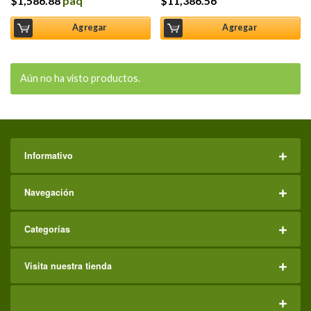
$
1,586.88
paq
$
11,386.56
Agregar
Agregar
Aún no ha visto productos.
Informativo
Navegación
Categorías
Visita nuestra tienda