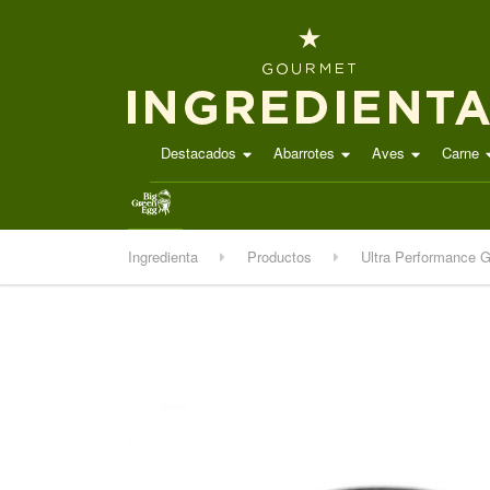
Destacados
Abarrotes
Aves
Carne
.
Ingredienta
Productos
Ultra Performance 