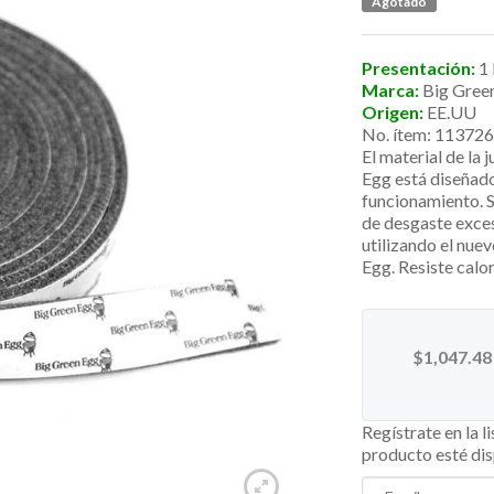
Agotado
Presentación:
1
Marca:
Big Gree
Origen:
EE.UU
No. ítem: 11372
El material de la 
Egg está diseñad
funcionamiento. S
de desgaste exce
utilizando el nue
Egg. Resiste calo
$
1,047.48
Regístrate en la l
producto esté di
Enter