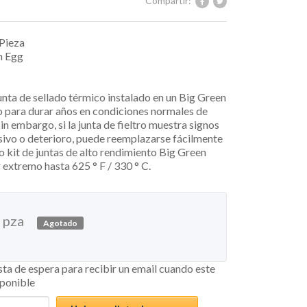
Compartir:
 Pieza
n Egg
6
junta de sellado térmico instalado en un Big Green
o para durar años en condiciones normales de
in embargo, si la junta de fieltro muestra signos
sivo o deterioro, puede reemplazarse fácilmente
vo kit de juntas de alto rendimiento Big Green
r extremo hasta 625 ° F / 330 ° C.
pza
Agotado
ista de espera para recibir un email cuando este
sponible