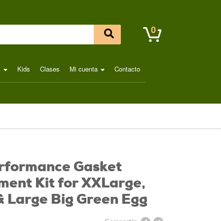
0
l
Kids
Clases
Mi cuenta
Contacto
erformance Gasket
ent Kit for XXLarge,
& Large Big Green Egg