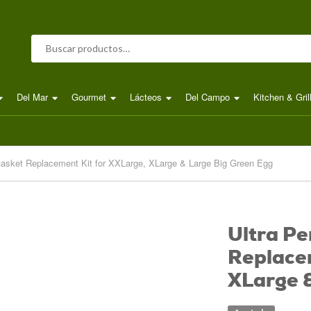
Buscar por:
Del Mar
Gourmet
Lácteos
Del Campo
Kitchen & Gril
Gasket Replacement Kit for XXLarge, XLarge & Large Big Green Egg
Ultra P
Replacem
XLarge 