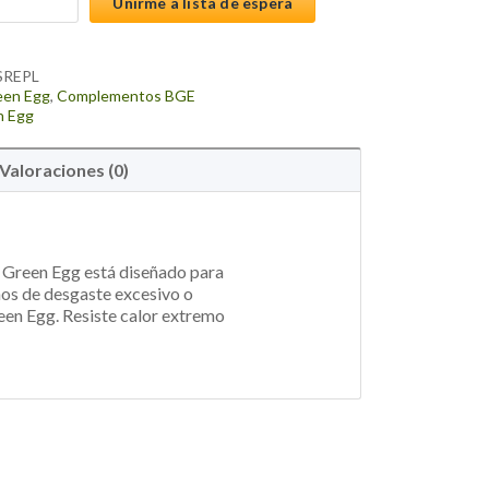
Unirme a lista de espera
SREPL
een Egg
,
Complementos BGE
n Egg
Valoraciones (0)
g Green Egg está diseñado para
nos de desgaste excesivo o
reen Egg. Resiste calor extremo