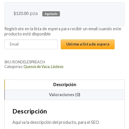
pza
$
123.00
Agotado
Regístrate en la lista de espera para recibir un email cuando este
producto esté disponible
Enter
Unirme a lista de espera
your
email
address
SKU:
RONDELESPREACH
to
Categorías:
Quesos de Vaca
,
Lácteos
join
the
Descripción
waitlist
for
Valoraciones (0)
this
product
Descripción
Aquí va la descripción del producto, para el SEO