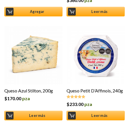
$
360.00
pza
Valorado
en
4.00
de 5
Agregar
Leer más
Queso Azul Stilton, 200g
Queso Petit D’Affinois, 240g
$
170.00
pza
$
233.00
pza
Valorado en
5.00
de 5
Leer más
Leer más