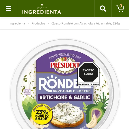
0
Ingredienta
Productos
Queso Rondelé con Alcachofa y Ajo untable, 226g