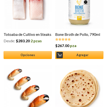
Totoaba de Cultivo en Steaks
Bone Broth de Pollo, 790ml
Desde:
$
283.20
2 pzas
$
267.00
pza
Valorado en
5.00
de 5
Opciones
Agregar