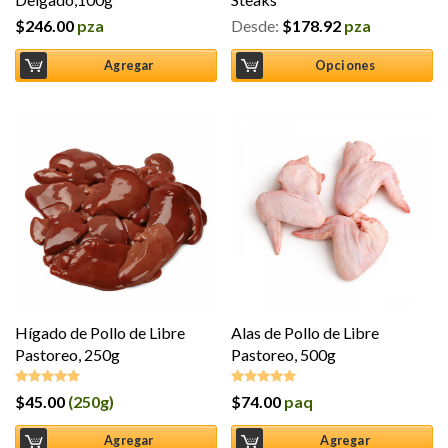
$
246.00
pza
Desde:
$
178.92
pza
Agregar
Opciones
Hígado de Pollo de Libre
Alas de Pollo de Libre
Pastoreo, 250g
Pastoreo, 500g
$
45.00
(250g)
$
74.00
paq
Valorado en
Valorado en
5.00
de 5
5.00
de 5
Agregar
Agregar