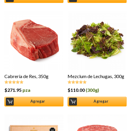
Cabrería de Res, 350g
Mezclum de Lechugas, 300g
$
271.95
pza
$
110.00
(300g)
Valorado en
Valorado en
5.00
de 5
5.00
de 5
Agregar
Agregar