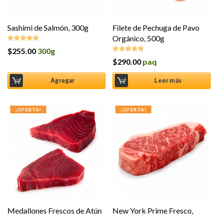
Sashimi de Salmón, 300g
Filete de Pechuga de Pavo
Orgánico, 500g
$
255.00
300g
Valorado en
5.00
de 5
$
290.00
paq
Valorado en
5.00
de 5
Agregar
Leer más
¡OFERTA!
¡OFERTA!
Medallones Frescos de Atún
New York Prime Fresco,