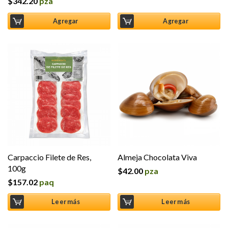
$
342.20
pza
Valorado en
5.00
de 5
Agregar
Agregar
Carpaccio Filete de Res,
Almeja Chocolata Viva
100g
$
42.00
pza
$
157.02
paq
Leer más
Leer más