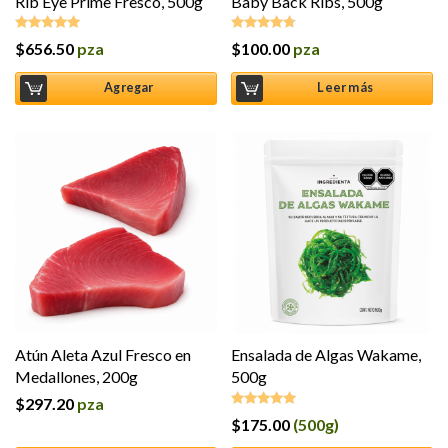
Rib Eye Prime Fresco, 500g
Baby Back Ribs, 500g
$
656.50
pza
$
100.00
pza
Valorado en
Valorado
5.00
de 5
en
4.67
de
5
Agregar
Leer más
Atún Aleta Azul Fresco en
Ensalada de Algas Wakame,
Medallones, 200g
500g
$
297.20
pza
$
175.00
(500g)
Valorado en
5.00
de 5