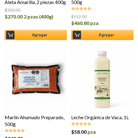
Aleta Amarilla, 2 piezas 400g
500g
$
300.00
$
270.00
2 pzas (400g)
$
512.00
Valorado
$
460.80
pza
en
4.80
de
5
Agregar
Agregar
Marlín Ahumado Preparado,
Leche Orgánica de Vaca, 1L
500g
$
58.00
pza
Valorado en
5.00
de 5