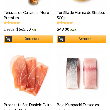
Tenazas de Cangrejo Moro
Tortilla de Harina de Sinaloa,
Premium
500g
Desde:
$
665.00
kg
$
43.00
pza
Valorado en
Valorado en
5.00
de 5
5.00
de 5
Opciones
Agregar
Prosciutto San Daniele Extra
Baja Kampachi Fresco en
Delgado,100g
Steaks