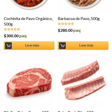
Cochinita de Pavo Orgánico,
Barbacoa de Pavo, 500g
500g
$
280.00
paq
Valorado en
5.00
de 5
$
300.00
paq
Valorado en
5.00
de 5
Leer más
Leer más