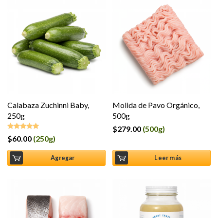
Calabaza Zuchinni Baby,
Molida de Pavo Orgánico,
250g
500g
$
279.00
(500g)
$
60.00
(250g)
Valorado en
5.00
de 5
Agregar
Leer más