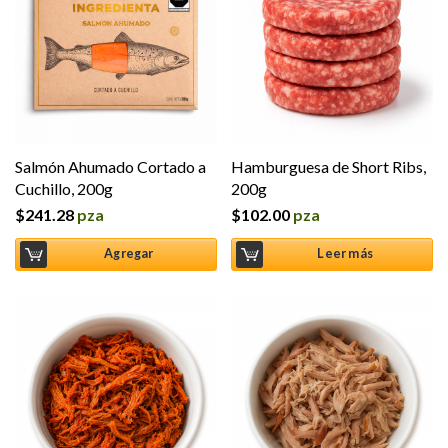
Salmón Ahumado Cortado a
Hamburguesa de Short Ribs,
Cuchillo, 200g
200g
$
241.28
pza
$
102.00
pza
Agregar
Leer más