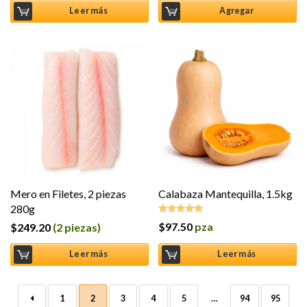
Leer más
Agregar
Mero en Filetes, 2 piezas
Calabaza Mantequilla, 1.5kg
280g
$
97.50
pza
$
249.20
(2 piezas)
Valorado en
5.00
de 5
Leer más
Leer más
←
1
2
3
4
5
…
94
95