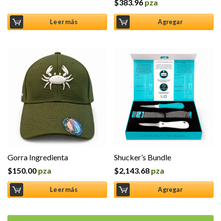
$
383.96
pza
Valorado
en
4.0
de
5
Leer más
Agregar
Gorra Ingredienta
Shucker’s Bundle
$
150.00
pza
$
2,143.68
pza
Leer más
Agregar