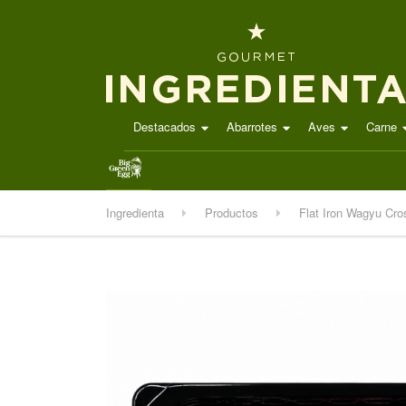
Destacados
Abarrotes
Aves
Carne
.
Ingredienta
Productos
Flat Iron Wagyu Cro