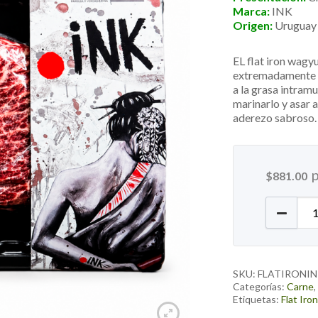
Marca:
INK
Origen:
Uruguay
EL flat iron wagyu
extremadamente t
a la grasa intra
marinarlo y asar a
aderezo sabroso.
$
881.00
Flat Ir
SKU:
FLATIRONI
Categorías:
Carne
Etiquetas:
Flat Iro