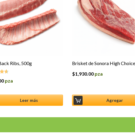
ack Ribs, 500g
Brisket de Sonora High Choice
$
1,930.00
pza
00
pza
o en
5
Leer más
Agregar