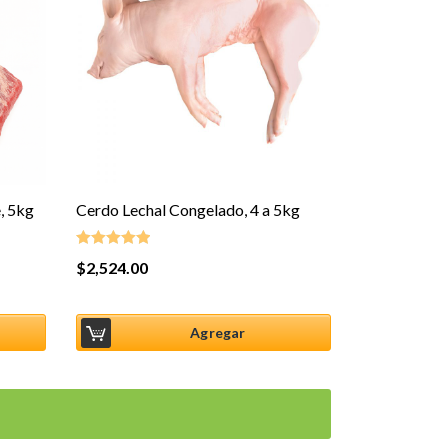
, 5kg
Cerdo Lechal Congelado, 4 a 5kg
$
2,524.00
Valorado en
5.00
de 5
Agregar