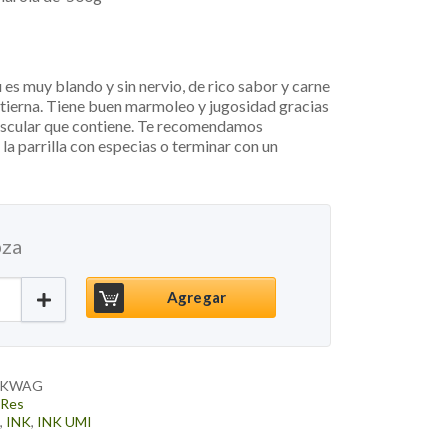
 es muy blando y sin nervio, de rico sabor y carne
ierna. Tiene buen marmoleo y jugosidad gracias
muscular que contiene. Te recomendamos
 la parrilla con especias o terminar con un
pza
on Wagyu Cross, 500g cantidad
Agregar
NKWAG
,
Res
n
,
INK
,
INK UMI