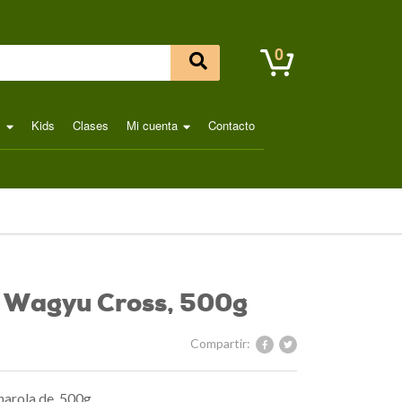
0
l
Kids
Clases
Mi cuenta
Contacto
n Wagyu Cross, 500g
Compartir:
arola de 500g