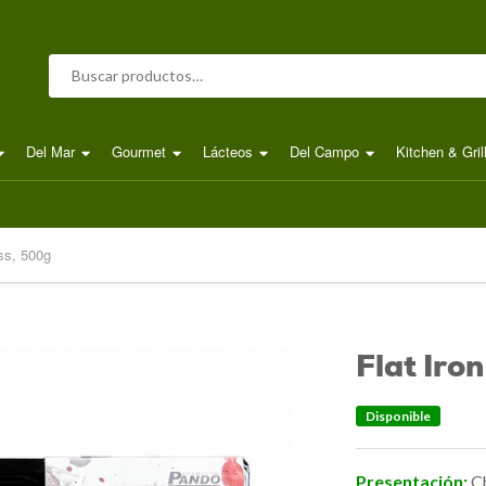
Buscar por:
Del Mar
Gourmet
Lácteos
Del Campo
Kitchen & Gril
ss, 500g
Flat Iro
Disponible
Presentación:
Ch