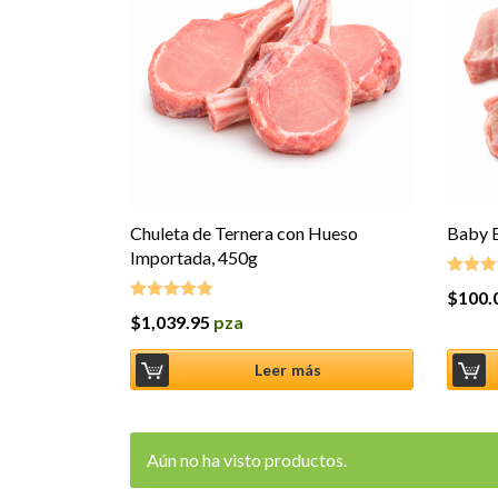
Chuleta de Ternera con Hueso
Baby B
Importada, 450g
$
100.
Valorad
4.67
de 
$
1,039.95
pza
Valorado en
5.00
de 5
Leer más
Aún no ha visto productos.