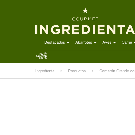
Destacados
Abarrotes
Aves
Carne
.
Ingredienta
Productos
Camarón Grande co