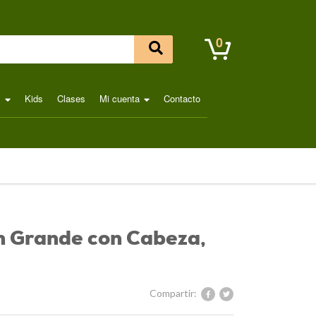
0
l
Kids
Clases
Mi cuenta
Contacto
 Grande con Cabeza,
Compartir: