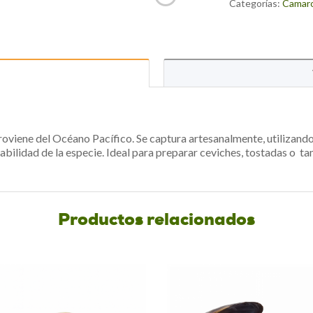
to
Categorías:
Camar
join
the
waitlist
for
this
product
viene del Océano Pacífico. Se captura artesanalmente, utilizando
abilidad de la especie. Ideal para preparar ceviches, tostadas o t
Productos relacionados