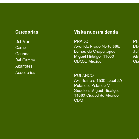
Categorías
Visita nuestra tienda
Del Mar
PRADO
PE
Avenida Prado Norte 565,
Blv
Carne
Lomas de Chapultepec,
Jar
Gourmet
Miguel Hidalgo, 11000
Álv
Del Campo
CDMX, México.
Ci
Abarrotes
Accesorios
POLANCO
Av. Homero 1500-Local 2A,
Polanco, Polanco V
Sección, Miguel Hidalgo,
11560 Ciudad de México,
CDM