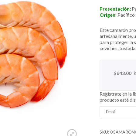
Presentación:
Pa
Origen
:
Pacífico
Este camarón pro
artesanalmente, u
para proteger la 
ceviches, tostada
$
643.00
Regístrate en la l
producto esté di
Enter
your
email
address
SKU:
0CAMARON