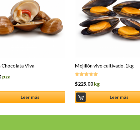
 Chocolata Viva
Mejillón vivo cultivado, 1kg
0
pza
$
225.00
kg
Valorado en
5.00
de 5
Leer más
Leer más