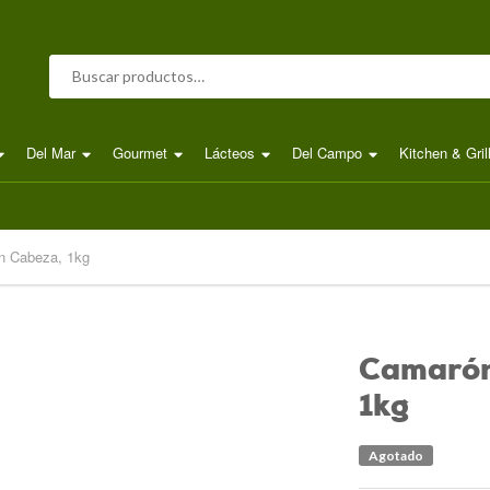
Buscar por:
Del Mar
Gourmet
Lácteos
Del Campo
Kitchen & Gril
n Cabeza, 1kg
Camarón
1kg
Agotado