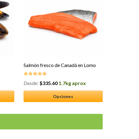
Salmón fresco de Canadá en Lomo
Desde:
$
335.60
1.7kg aprox
Valorado en
5.00
de 5
Opciones