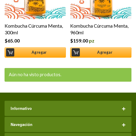
Kombucha Cúrcuma Menta,
Kombucha Cúrcuma Menta,
300ml
960ml
$
65.00
$
159.00
pz
Agregar
Agregar
Aún no ha visto productos.
Informativo
Navegación