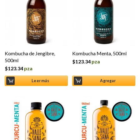
Kombucha de Jengibre,
Kombucha Menta, 500ml
500ml
$
123.34
pza
$
123.34
pza
Leer más
Agregar