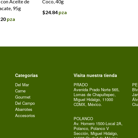
con Aceite de
Coco, 40g
cate, 95g
$
24.84
pza
.20
pza
Categorías
Visita nuestra tienda
Del Mar
PRADO
PE
Avenida Prado Norte 565,
Blv
Carne
Lomas de Chapultepec,
Jar
Gourmet
Miguel Hidalgo, 11000
Álv
Del Campo
CDMX, México.
Ci
Abarrotes
Accesorios
POLANCO
Av. Homero 1500-Local 2A,
Polanco, Polanco V
Sección, Miguel Hidalgo,