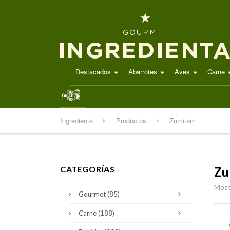
Destacados
Abarrotes
Aves
Carne
.
Ingredienta
Productos
Zumitam
CATEGORÍAS
Zu
Most
Gourmet
(85)
Carne
(188)