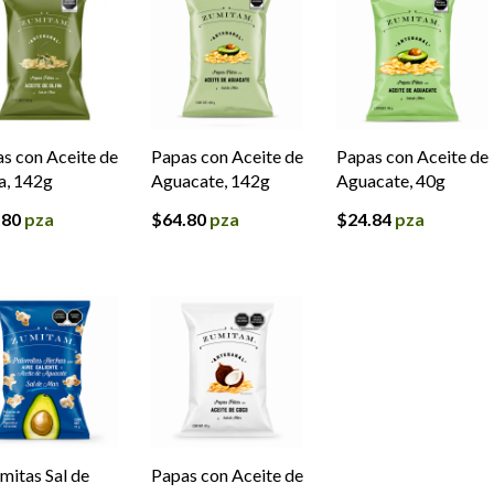
s con Aceite de
Papas con Aceite de
Papas con Aceite de
a, 142g
Aguacate, 142g
Aguacate, 40g
.80
pza
$
64.80
pza
$
24.84
pza
mitas Sal de
Papas con Aceite de