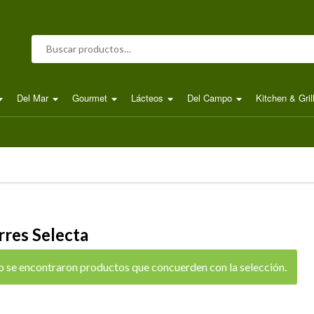
Buscar por:
Del Mar
Gourmet
Lácteos
Del Campo
Kitchen & Gril
rres Selecta
 se encontraron productos que concuerden con la selección.