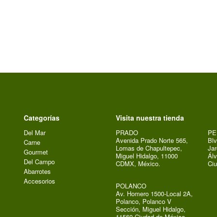
Categorías
Visita nuestra tienda
Del Mar
PRADO
PE
Avenida Prado Norte 565,
Blv
Carne
Lomas de Chapultepec,
Jar
Gourmet
Miguel Hidalgo, 11000
Álv
Del Campo
CDMX, México.
Ci
Abarrotes
Accesorios
POLANCO
Av. Homero 1500-Local 2A,
Polanco, Polanco V
Sección, Miguel Hidalgo,
11560 Ciudad de México,