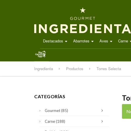
Destacados
Abarrotes
Aves
Carne
.
Ingredienta
Productos
Torres Selecta
CATEGORÍAS
To
Gourmet
(85)
No
Carne
(188)