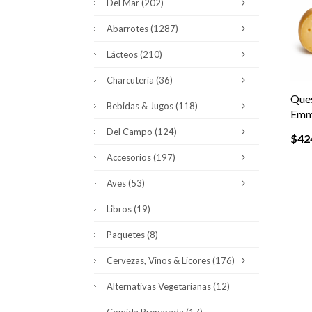
Del Mar
(202)
Abarrotes
(1287)
Lácteos
(210)
Charcutería
(36)
Ques
Bebidas & Jugos
(118)
Emm
Del Campo
(124)
$
42
Accesorios
(197)
Aves
(53)
Libros
(19)
Paquetes
(8)
Cervezas, Vinos & Licores
(176)
Alternativas Vegetarianas
(12)