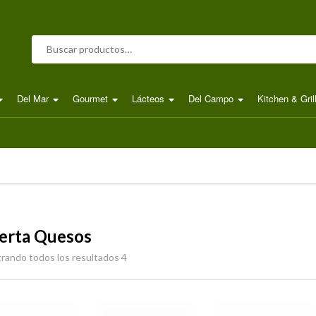
Buscar por:
Del Mar
Gourmet
Lácteos
Del Campo
Kitchen & Gril
erta Quesos
rando todos los resultados 4