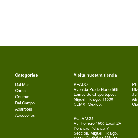
Categorías
Visita nuestra tienda
Del Mar
PRADO
PE
Avenida Prado Norte 565,
Blv
Carne
Lomas de Chapultepec,
Jar
Gourmet
Miguel Hidalgo, 11000
Álv
Del Campo
CDMX, México.
Ci
Abarrotes
Accesorios
POLANCO
Av. Homero 1500-Local 2A,
Polanco, Polanco V
Sección, Miguel Hidalgo,
11560 Ciudad de México,