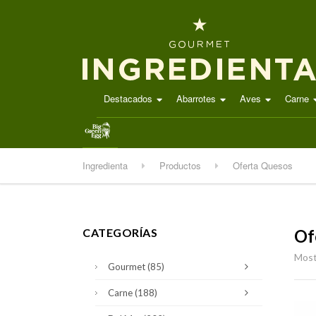
Destacados
Abarrotes
Aves
Carne
.
Ingredienta
Productos
Oferta Quesos
CATEGORÍAS
Of
Most
Gourmet
(85)
Carne
(188)