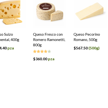
o Suizo
Queso Fresco con
Queso Pecorino
ental, 400g
Romero Ramonetti,
Romano, 500g
800g
4.40
pza
$
567.50
(500g)
$
360.00
pza
Valorado
en
4.00
de
5