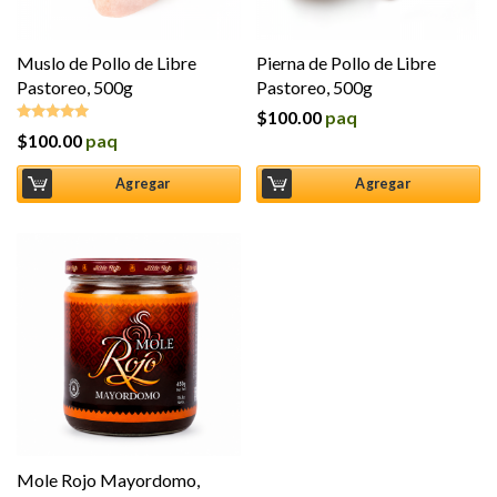
Muslo de Pollo de Libre
Pierna de Pollo de Libre
Pastoreo, 500g
Pastoreo, 500g
$
100.00
paq
$
100.00
paq
Valorado en
5.00
de 5
Agregar
Agregar
Mole Rojo Mayordomo,