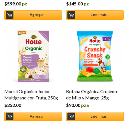
$
599.00
pz
$
145.00
pz
Agregar
Leer más
Muesli Orgánico Junior
Botana Orgánica Crujiente
Multigrano con Fruta, 250g
de Mijo y Mango, 25g
$
252.00
$
90.00
pza
Agregar
Leer más