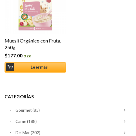
Muesli Orgánico con Fruta,
250g
$
177.00
pza
Leer más
CATEGORÍAS
Gourmet
(85)
Carne
(188)
Del Mar
(202)