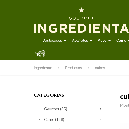
Destacados
Abarrotes
Aves
Carne
.
Ingredienta
Productos
cubos
CATEGORÍAS
cu
Most
Gourmet
(85)
Carne
(188)