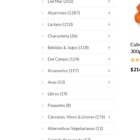
Del Mar
(202)
Abarrotes
(1287)
Lácteos
(210)
Charcutería
(36)
Cubo
Bebidas & Jugos
(118)
300
Del Campo
(124)
$
21
Valor
Accesorios
(197)
5.00
Aves
(53)
Libros
(19)
Paquetes
(8)
Cervezas, Vinos & Licores
(176)
Alternativas Vegetarianas
(12)