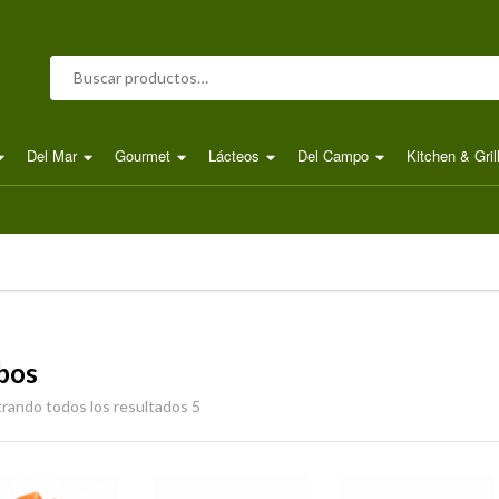
Buscar por:
Del Mar
Gourmet
Lácteos
Del Campo
Kitchen & Gril
bos
rando todos los resultados 5