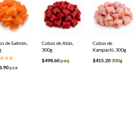
s de Salmón,
Cubos de Atún,
Cubos de
g
300g
Kampachi, 300g
$
498.60
paq
$
415.20
300g
6.90
pza
ado en
de 5