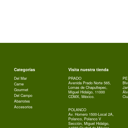
Categorías
Visita nuestra tienda
Del Mar
PRADO
PE
Avenida Prado Norte 565,
Blv
Carne
Lomas de Chapultepec,
Jar
Gourmet
Miguel Hidalgo, 11000
Álv
Del Campo
CDMX, México.
Ci
Abarrotes
Accesorios
POLANCO
Av. Homero 1500-Local 2A,
Polanco, Polanco V
Sección, Miguel Hidalgo,
11560 Ciudad de México,