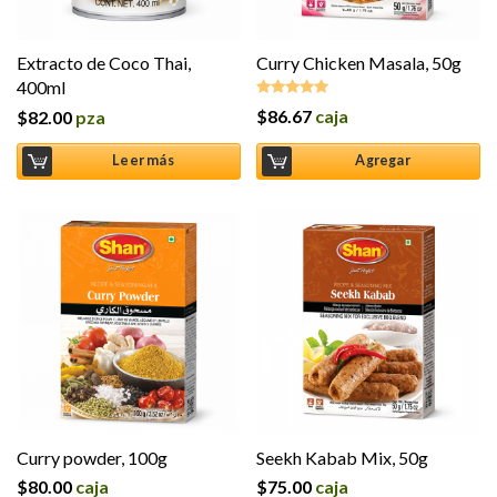
Extracto de Coco Thai,
Curry Chicken Masala, 50g
400ml
$
86.67
caja
$
82.00
pza
Valorado en
5.00
de 5
Leer más
Agregar
Curry powder, 100g
Seekh Kabab Mix, 50g
$
80.00
caja
$
75.00
caja