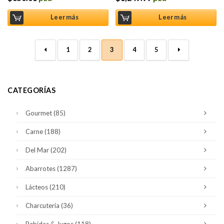
Leer más
Leer más
←
1
2
3
4
5
→
CATEGORÍAS
Gourmet
(85)
Carne
(188)
Del Mar
(202)
Abarrotes
(1287)
Lácteos
(210)
Charcutería
(36)
Bebidas & Jugos
(118)