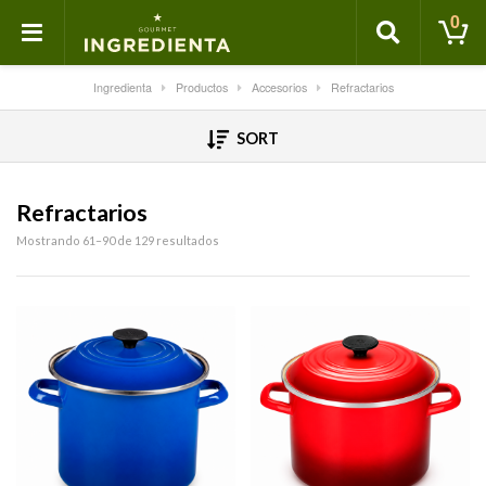
0
Ingredienta
Productos
Accesorios
Refractarios
SORT
Refractarios
Mostrando 61–90 de 129 resultados