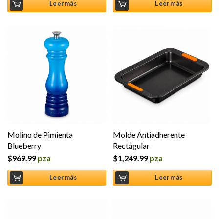
Leer más
Leer más
Molino de Pimienta
Molde Antiadherente
Blueberry
Rectágular
$
969.99
pza
$
1,249.99
pza
Leer más
Leer más