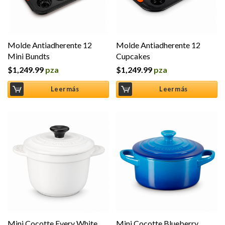
Molde Antiadherente 12
Molde Antiadherente 12
Mini Bundts
Cupcakes
$
1,249.99
pza
$
1,249.99
pza
Leer más
Leer más
Mini Cocotte Every White
Mini Cocotte Blueberry