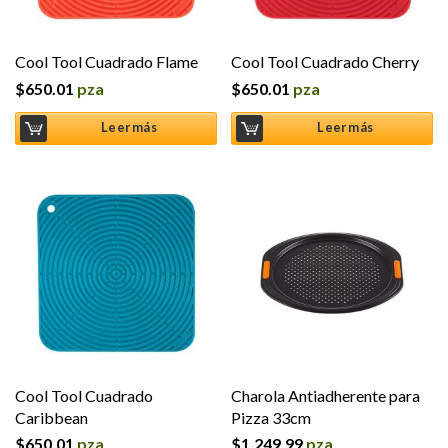
Cool Tool Cuadrado Flame
Cool Tool Cuadrado Cherry
$
650.01
pza
$
650.01
pza
Leer más
Leer más
Cool Tool Cuadrado
Charola Antiadherente para
Caribbean
Pizza 33cm
$
650.01
pza
$
1,249.99
pza