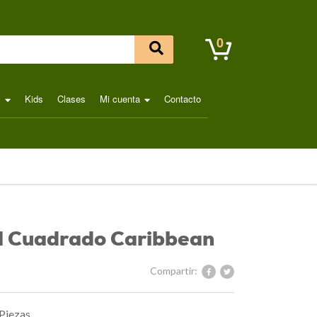
0
l
Kids
Clases
Mi cuenta
Contacto
ol Cuadrado Caribbean
Compartir:
 Piezas