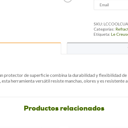
Enter
your
email
address
SKU:
LCCOOLCU
to
Categorías:
Refrac
Etiqueta:
Le Creus
join
the
waitlist
for
this
product
protector de superficie combina la durabilidad y flexibilidad de la
 esta herramienta versátil resiste manchas, olores y es resistente al
Productos relacionados