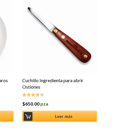
aros
Cuchillo Ingredienta para abrir
Ostiones
$
650.00
pza
Valorado
en
4.00
de
5
Leer más