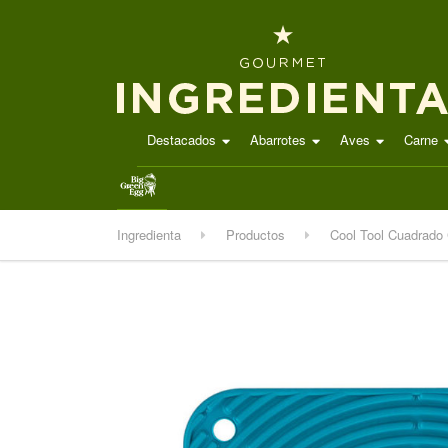
Destacados
Abarrotes
Aves
Carne
.
Ingredienta
Productos
Cool Tool Cuadrado