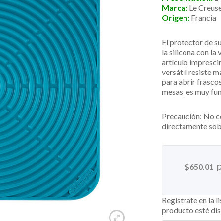
Marca:
Le Creus
Origen:
Francia
El protector de s
la silicona con la
artículo impresci
versátil resiste m
para abrir frascos
mesas, es muy fun
Precaución: No c
directamente sobr
$
650.01
Regístrate en la l
producto esté di