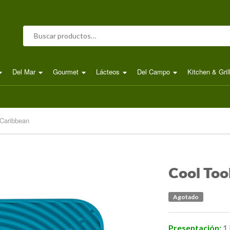
Buscar por:
Del Mar
Gourmet
Lácteos
Del Campo
Kitchen & Gril
 Caribbean
Cool To
Agotado
Presentación:
1