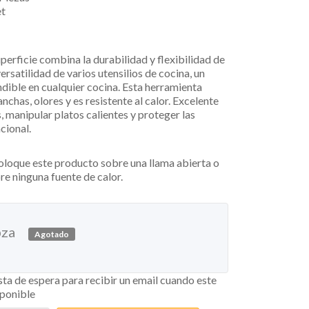
et
uperficie combina la durabilidad y flexibilidad de
 versatilidad de varios utensilios de cocina, un
ndible en cualquier cocina. Esta herramienta
anchas, olores y es resistente al calor. Excelente
, manipular platos calientes y proteger las
cional.
oloque este producto sobre una llama abierta o
e ninguna fuente de calor.
pza
Agotado
ista de espera para recibir un email cuando este
sponible