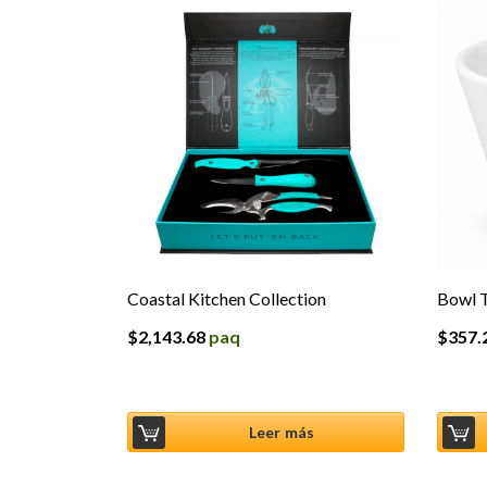
Coastal Kitchen Collection
Bowl 
$
2,143.68
paq
$
357.
Leer más