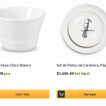
Tokyo Chico Blanco
Set de Platos de Cerámica, Páj
28
pza
$
1,605.44
Set (6pz)
Leer más
Agregar