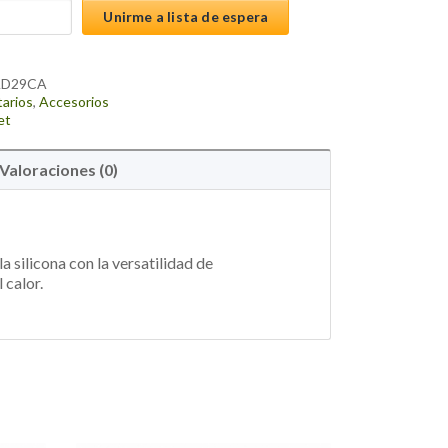
Unirme a lista de espera
AD29CA
tarios
,
Accesorios
et
Valoraciones (0)
 silicona con la versatilidad de
 calor.