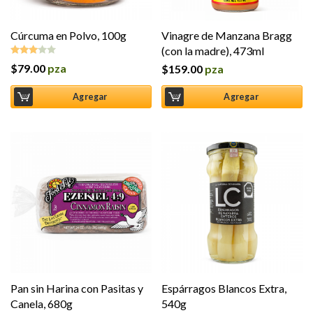
Cúrcuma en Polvo, 100g
Vinagre de Manzana Bragg
(con la madre), 473ml
$
79.00
pza
$
159.00
pza
Valorado
en
3.00
Agregar
Agregar
de 5
Pan sin Harina con Pasitas y
Espárragos Blancos Extra,
Canela, 680g
540g