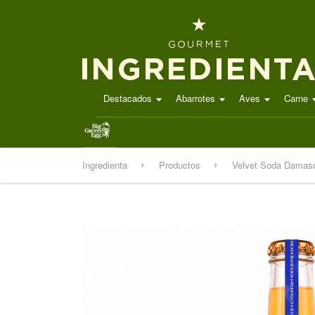
Destacados
Abarrotes
Aves
Carne
.
Ingredienta
Productos
Velvet Soda Damas