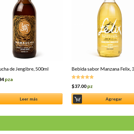
cha de Jengibre, 500ml
Bebida sabor Manzana Felix, 
34
pza
$
37.00
pz
Valorado en
5.00
de 5
Leer más
Agregar