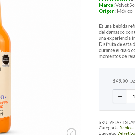
Marca:
Velvet S
Origen:
México
Es una bebida ref
del damasco con 
una experiencia fr
Disfruta de esta 
durante el día o
momentos de rela
p
$
49.00
Velvet 
SKU:
VELVETSD
Categoría:
Bebidas
Etiqueta:
Velvet S