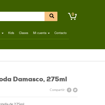
0
l
Kids
Clases
Mi cuenta
Contacto
Soda Damasco, 275ml
Compartir:
otella de 275ml