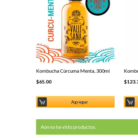
Kombucha Cúrcuma Menta, 300ml
Kombu
$
65.00
$
123.
Agregar
Aún no ha visto productos.