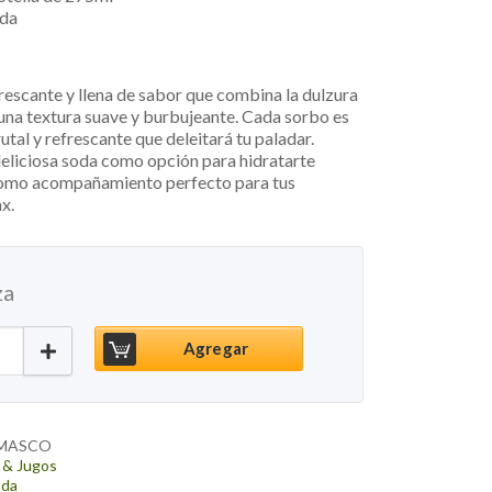
oda
rescante y llena de sabor que combina la dulzura
una textura suave y burbujeante. Cada sorbo es
utal y refrescante que deleitará tu paladar.
deliciosa soda como opción para hidratarte
 como acompañamiento perfecto para tus
x.
za
Soda Damasco, 275ml cantidad
Agregar
AMASCO
 & Jugos
oda