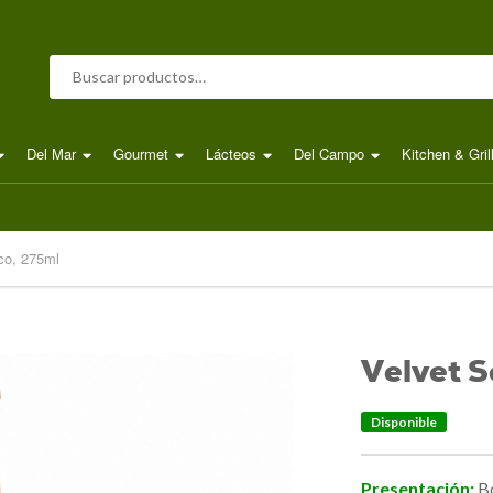
Buscar por:
Del Mar
Gourmet
Lácteos
Del Campo
Kitchen & Gril
co, 275ml
Velvet 
Disponible
Presentación:
B