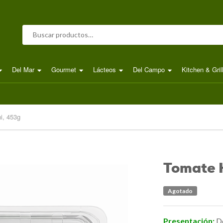
Buscar por:
Del Mar
Gourmet
Lácteos
Del Campo
Kitchen & Gril
i, 453g
Tomate 
Agotado
Presentación:
D