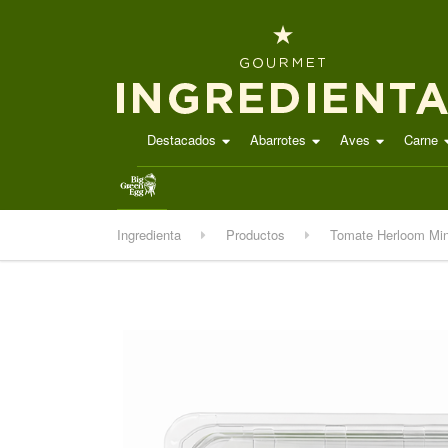
Destacados
Abarrotes
Aves
Carne
.
Ingredienta
Productos
Tomate Herloom Min