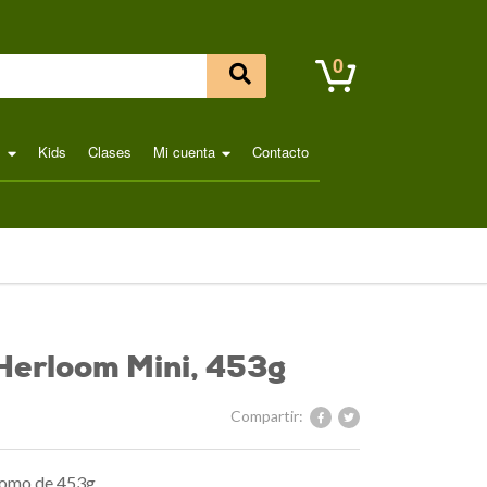
0
l
Kids
Clases
Mi cuenta
Contacto
Herloom Mini, 453g
Compartir:
omo de 453g