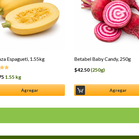
za Espagueti, 1.55kg
Betabel Baby Candy, 250g
$
42.50
(250g)
75
1.55 kg
o en
5
Agregar
Agregar