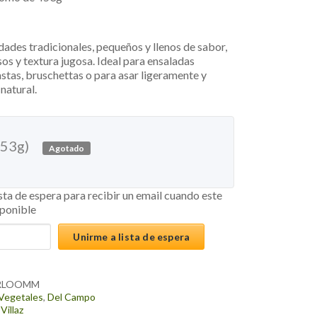
ades tradicionales, pequeños y llenos de sabor,
sos y textura jugosa. Ideal para ensaladas
pastas, bruschettas o para asar ligeramente y
 natural.
453g)
Agotado
ista de espera para recibir un email cuando este
sponible
Unirme a lista de espera
RLOOMM
Vegetales
,
Del Campo
Villaz