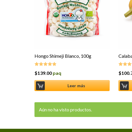
Hongo Shimeji Blanco, 100g
Calaba
$
139.00
paq
$
100.
Valorado en
Valorad
5.00
de 5
5.00
de 
Leer más
Aún no ha visto productos.