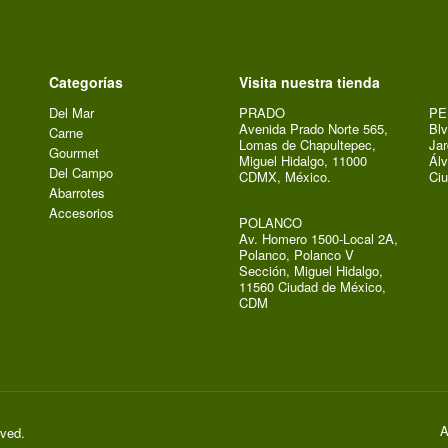
Categorías
Visita nuestra tienda
Del Mar
PRADO
PE
Avenida Prado Norte 565,
Blv
Carne
Lomas de Chapultepec,
Jar
Gourmet
Miguel Hidalgo, 11000
Álv
Del Campo
CDMX, México.
Ci
Abarrotes
Accesorios
POLANCO
Av. Homero 1500-Local 2A,
Polanco, Polanco V
Sección, Miguel Hidalgo,
11560 Ciudad de México,
CDM
A
rved.