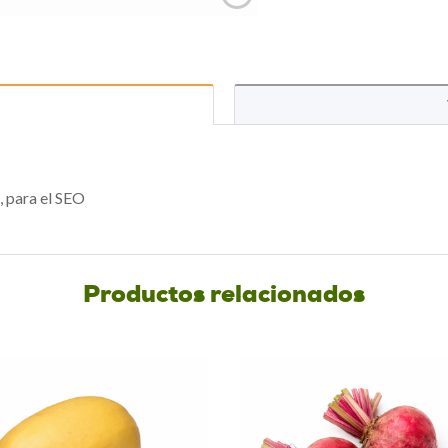
join
the
waitlist
for
this
product
, para el SEO
Productos relacionados