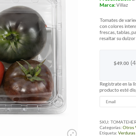
Marca:
Villaz
Tomates de varied
con colores inten
frescas, tablas, 
resaltar su dulzor
(
$
49.00
Regístrate en la l
producto esté di
Enter
your
email
address
SKU:
TOMATEHE
to
Categorías:
Otros 
Etiqueta:
Verduras 