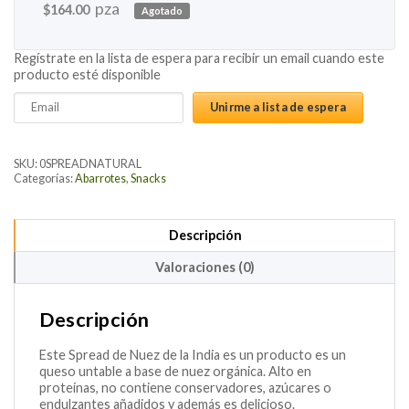
pza
$
164.00
Agotado
Regístrate en la lista de espera para recibir un email cuando este
producto esté disponible
Enter
Unirme a lista de espera
your
email
address
SKU:
0SPREADNATURAL
to
Categorías:
Abarrotes
,
Snacks
join
the
Descripción
waitlist
for
Valoraciones (0)
this
product
Descripción
Este Spread de Nuez de la India es un producto es un
queso untable a base de nuez orgánica. Alto en
proteínas, no contiene conservadores, azúcares o
endulzantes añadidos y además es delicioso.