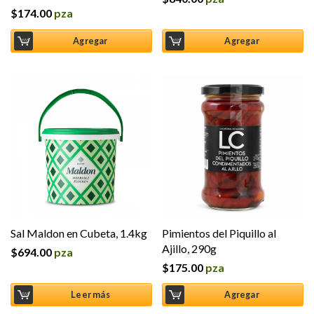
$
174.00
pza
Valorado en
5.00
de 5
Agregar
Agregar
Sal Maldon en Cubeta, 1.4kg
Pimientos del Piquillo al
Ajillo, 290g
$
694.00
pza
$
175.00
pza
Leer más
Agregar