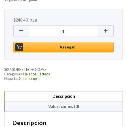
pza
$
248.40
Sorbete Chocovegano, 600ml cantidad
Agregar
SKU:
SORBETECHOCOVE
Categorías:
Helados
,
Lácteos
Etiqueta:
Gelatoscopio
Descripción
Valoraciones (0)
Descripción