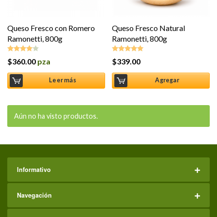
Queso Fresco con Romero
Queso Fresco Natural
Ramonetti, 800g
Ramonetti, 800g
$
360.00
pza
$
339.00
Valorado
Valorado en
en
4.00
5.00
de 5
de 5
Leer más
Agregar
Aún no ha visto productos.
Informativo
Navegación