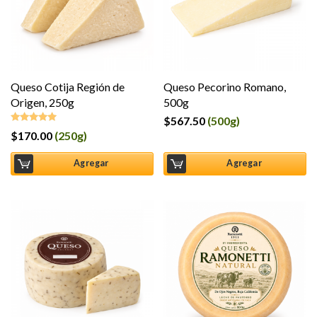
Queso Cotija Región de
Queso Pecorino Romano,
Origen, 250g
500g
$
567.50
(500g)
$
170.00
(250g)
Valorado en
5.00
de 5
Agregar
Agregar