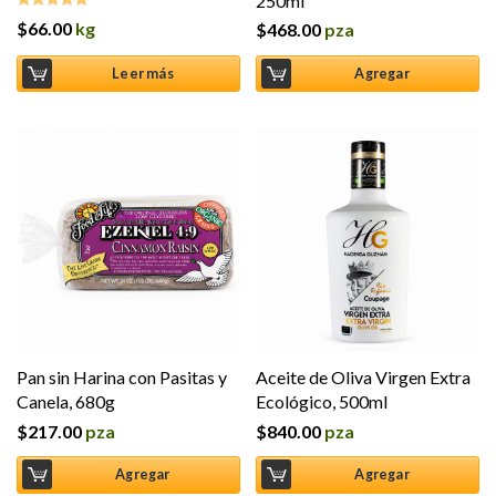
250ml
$
66.00
kg
$
468.00
pza
Valorado en
5.00
de 5
Leer más
Agregar
Pan sin Harina con Pasitas y
Aceite de Oliva Virgen Extra
Canela, 680g
Ecológico, 500ml
$
217.00
pza
$
840.00
pza
Agregar
Agregar