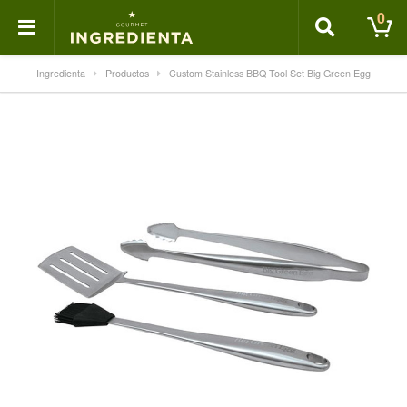
0
Ingredienta
Productos
Custom Stainless BBQ Tool Set Big Green Egg