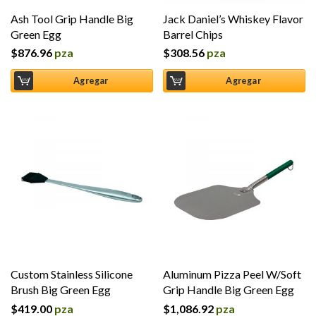
Ash Tool Grip Handle Big
Jack Daniel’s Whiskey Flavor
Green Egg
Barrel Chips
$
876.96
pza
$
308.56
pza
Agregar
Agregar
Custom Stainless Silicone
Aluminum Pizza Peel W/Soft
Brush Big Green Egg
Grip Handle Big Green Egg
$
419.00
pza
$
1,086.92
pza