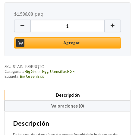
paq
$
1,586.88
Custom Stainless BBQ Tool Set Big Green Egg canti
Agregar
SKU:
STAINLESSBBQTO
Categorías:
Big Green Egg
,
Utensilios BGE
Etiqueta:
Big Green Egg
Descripción
Valoraciones (0)
Descripción
Este set de utensilios de acero inoxidable incluye todo