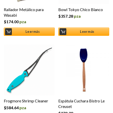
Rallador Metálico para
Bowl Tokyo Chico Blanco
Wasabi
$
357.28
pza
$
174.00
pza
Leer más
Leer más
Frogmore Shrimp Cleaner
Espátula Cuchara Bistro Le
Creuset
$
584.64
pza