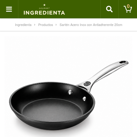
0
Ingredienta
Productos
Sartén Acero Inox con Antiadherente 20cm