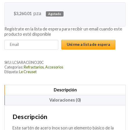
pza
$
3,260.01
Agotado
Regístrate en la lista de espera para recibir un email cuando este
producto esté disponible
Enter
Unirme a lista de espera
your
email
address
SKU:
LCSARACEINO20C
to
Categorías:
Refractarios
,
Accesorios
Etiqueta:
Le Creuset
join
the
waitlist
Descripción
for
this
Valoraciones (0)
product
Descripción
Este sartén de acero inox son un elemento básico de la