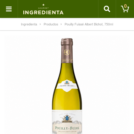
0
Ingredienta
Productos
Pouilly Fuissé Albert Bichot, 750ml