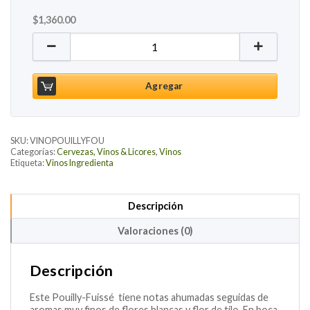
$
1,360.00
Pouilly Fuissé Albert Bichot, 750ml cantidad
Agregar
SKU:
VINOPOUILLYFOU
Categorías:
Cervezas, Vinos & Licores
,
Vinos
Etiqueta:
Vinos Ingredienta
Descripción
Valoraciones (0)
Descripción
Este Pouilly-Fuissé tiene notas ahumadas seguidas de
aromas muy finos de flores blancas y flor de tilo. En boca