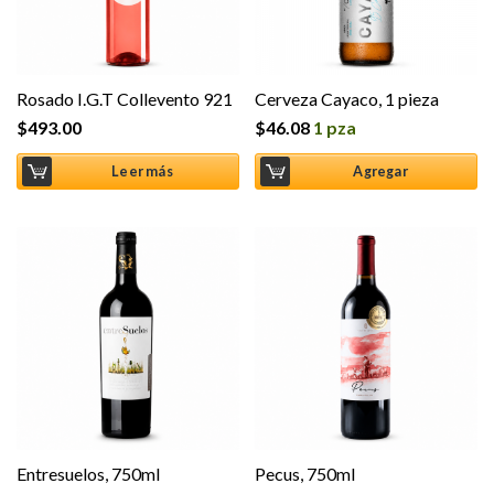
Rosado I.G.T Collevento 921
Cerveza Cayaco, 1 pieza
$
493.00
$
46.08
1 pza
Leer más
Agregar
Entresuelos, 750ml
Pecus, 750ml