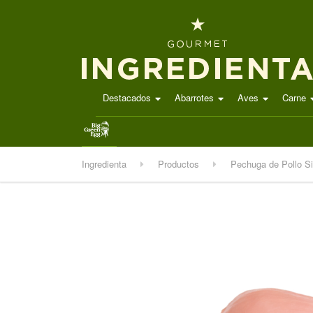
Destacados
Abarrotes
Aves
Carne
.
Ingredienta
Productos
Pechuga de Pollo S