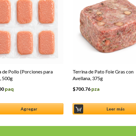
 de Pollo (Porciones para
Terrina de Pato Foie Gras con
, 500g
Avellana, 375g
00
paq
$
700.76
pza
Agregar
Leer más