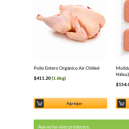
Pollo Entero Orgánico Air Chilled
Molida
Niños)
$
411.20
(1.6kg)
$
154.
Agregar
Aún no ha visto productos.