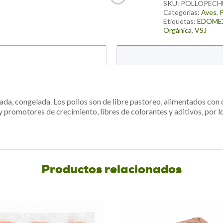
address
SKU:
POLLOPECH
to
Categorías:
Aves
,
P
Etiquetas:
EDOME
join
Orgánica
,
VSJ
the
waitlist
for
this
product
da, congelada. Los pollos son de libre pastoreo, alimentados co
 promotores de crecimiento, libres de colorantes y aditivos, por lo q
Productos relacionados