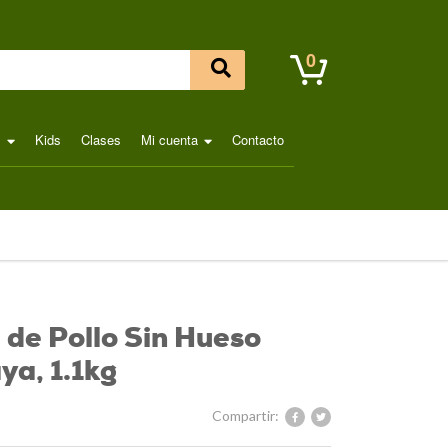
0
l
Kids
Clases
Mi cuenta
Contacto
de Pollo Sin Hueso
a, 1.1kg
Compartir: