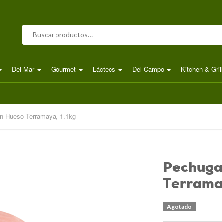
Buscar por:
Del Mar
Gourmet
Lácteos
Del Campo
Kitchen & Gril
in Hueso Terramaya, 1.1kg
Pechuga 
Terramay
Agotado