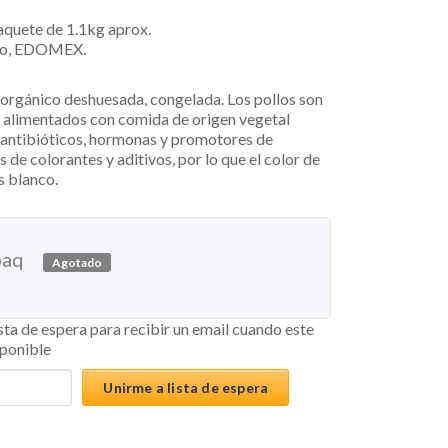
Paquete de 1.1kg aprox.
co, EDOMEX.
orgánico deshuesada, congelada. Los pollos son
, alimentados con comida de origen vegetal
 antibióticos, hormonas y promotores de
s de colorantes y aditivos, por lo que el color de
es blanco.
paq
Agotado
ista de espera para recibir un email cuando este
sponible
Unirme a lista de espera