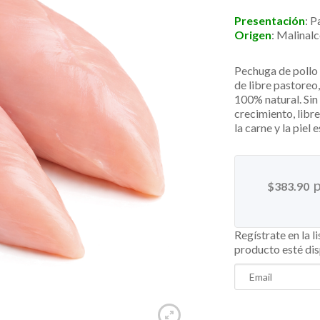
Presentación
: 
Origen
:
Malinal
Pechuga de pollo 
de libre pastoreo
100% natural. Sin
crecimiento, libre
la carne y la piel 
$
383.90
Regístrate en la l
producto esté di
Enter
your
email