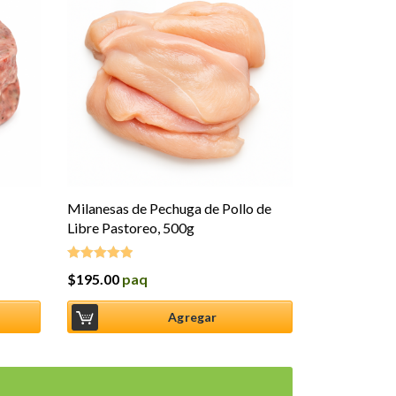
Milanesas de Pechuga de Pollo de
Libre Pastoreo, 500g
$
195.00
paq
Valorado en
5.00
de 5
Agregar