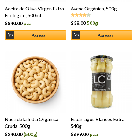
Aceite de Oliva Virgen Extra
Avena Orgánica, 500g
Ecológico, 500ml
$
38.00
500g
$
840.00
pza
Valorado
en
4.00
de 5
Agregar
Agregar
Nuez de la India Orgánica
Espárragos Blancos Extra,
Cruda, 500g
540g
$
240.00
(500g)
$
699.00
pza