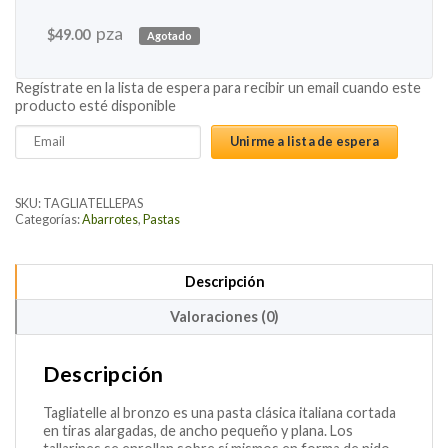
pza
$
49.00
Agotado
Regístrate en la lista de espera para recibir un email cuando este
producto esté disponible
Enter
Unirme a lista de espera
your
email
address
SKU:
TAGLIATELLEPAS
to
Categorías:
Abarrotes
,
Pastas
join
the
Descripción
waitlist
for
Valoraciones (0)
this
product
Descripción
Tagliatelle al bronzo es una pasta clásica italiana cortada
en tiras alargadas, de ancho pequeño y plana. Los