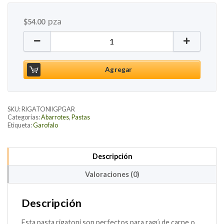
pza
$
54.00
Pasta Rigatoni, 500g cantidad
Agregar
SKU:
RIGATONIIGPGAR
Categorías:
Abarrotes
,
Pastas
Etiqueta:
Garofalo
Descripción
Valoraciones (0)
Descripción
Esta pasta rigatoni son perfectos para ragú de carne o