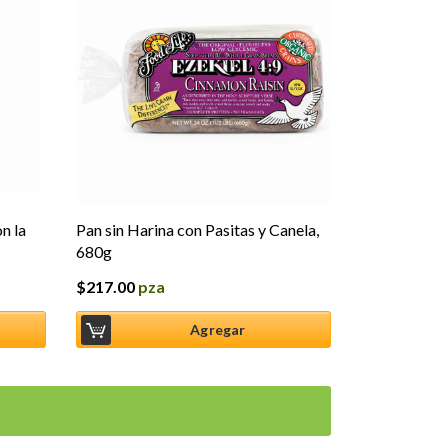
n la
Pan sin Harina con Pasitas y Canela,
680g
$
217.00
pza
Agregar