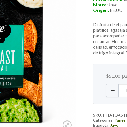
Marca:
Jaye
Origen:
EE.UU
Disfruta de el pa
platillos, agasaja
para acompañar tu
encantar. Hecho 
calidad, enfocado
de trigo integral
p
$
51.00
Pan Pita
SKU:
PITATOAST
Categorías:
Panes
Etiqueta:
Jaye