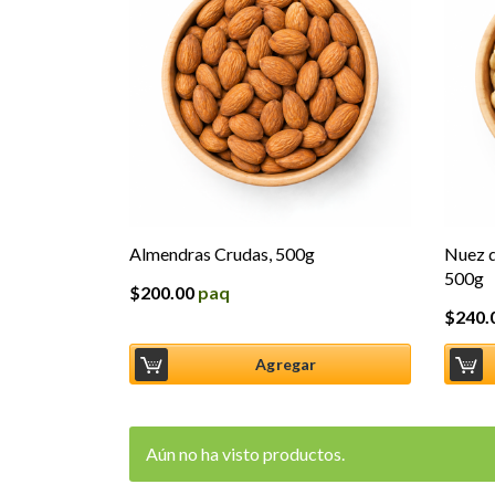
Almendras Crudas, 500g
Nuez d
500g
$
200.00
paq
$
240.
Agregar
Aún no ha visto productos.