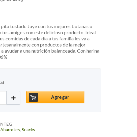
n pita tostado Jaye con tus mejores botanas o
 a tus amigos con este delicioso producto. Ideal
s comidas de cada día a tus familia les va a
artesanalmente con productos de la mejor
 a ayudar a una nutrición balanceada. Con harina
 36%
za
 Tostado Integral, 150g cantidad
Agregar
INTEG
,
Abarrotes
,
Snacks