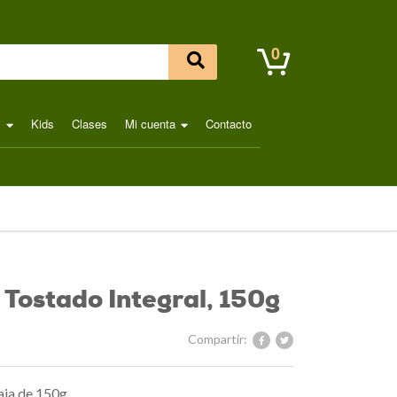
0
l
Kids
Clases
Mi cuenta
Contacto
 Tostado Integral, 150g
Compartir:
aja de 150g