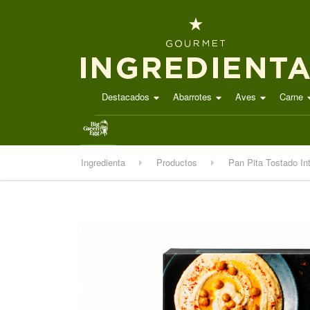
Destacados
Abarrotes
Aves
Carne
.
Ingredienta
Productos
Pan Pita Tostado In