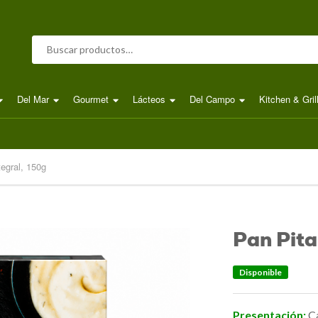
Buscar por:
Del Mar
Gourmet
Lácteos
Del Campo
Kitchen & Gril
tegral, 150g
Pan Pita
Disponible
Presentación:
C