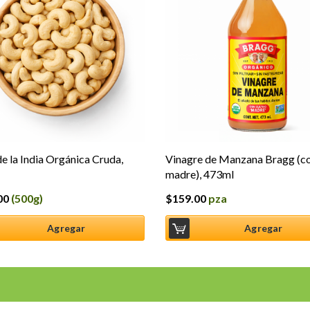
e la India Orgánica Cruda,
Vinagre de Manzana Bragg (co
madre), 473ml
00
(500g)
$
159.00
pza
Agregar
Agregar