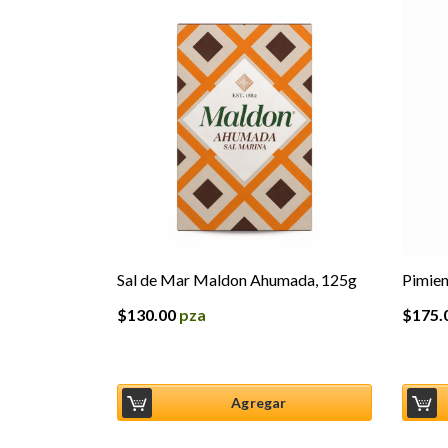
Sal de Mar Maldon Ahumada, 125g
Pimient
$
130.00
pza
$
175.
Agregar