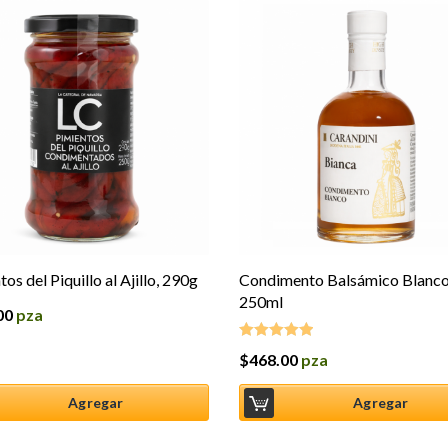
os del Piquillo al Ajillo, 290g
Condimento Balsámico Blanco
250ml
00
pza
$
468.00
pza
Valorado en
5.00
de 5
Agregar
Agregar