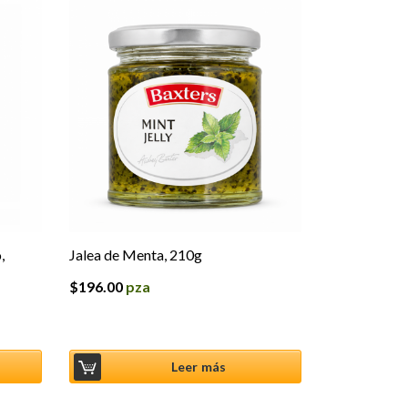
,
Jalea de Menta, 210g
$
196.00
pza
Leer más