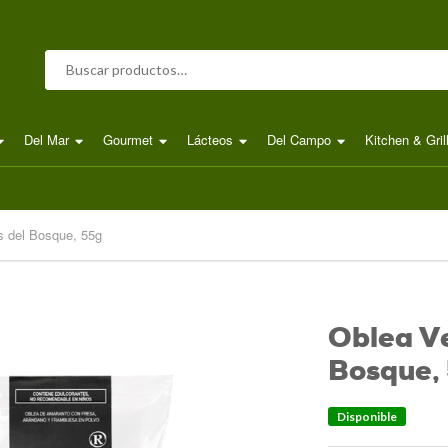
Buscar por:
Del Mar
Gourmet
Lácteos
Del Campo
Kitchen & Gril
s del Bosque, 55g
Oblea V
Bosque,
Disponible