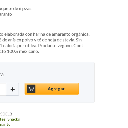
quete de 6 pzas.
aranto
o elaborada con harina de amaranto orgánica,
é de anís en polvo y té de hoja de stevia. Sin
1 caloria por oblea. Producto vegano. Cont
ucto 100% mexicano.
za
egana Frutos del Bosque, 55g cantidad
Agregar
SDELB
tes
,
Snacks
aranto