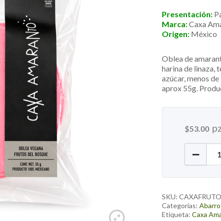
Presentación:
Pa
Marca:
Caxa Am
Origen:
México
Oblea de amarant
harina de linaza, t
azúcar, menos de 
aprox 55g. Prod
p
$
53.00
Oblea V
SKU:
CAXAFRUTO
Categorías:
Abarro
Etiqueta:
Caxa Am