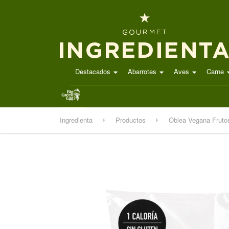
Destacados
Abarrotes
Aves
Carne
.
Ingredienta
Productos
Oblea Vegana Fruto