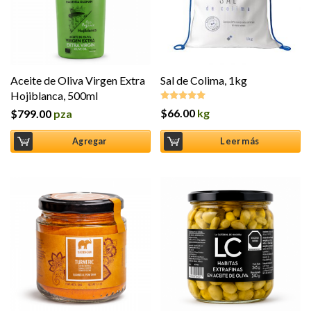
Aceite de Oliva Virgen Extra
Sal de Colima, 1kg
Hojiblanca, 500ml
$
66.00
kg
$
799.00
pza
Valorado en
5.00
de 5
Agregar
Leer más