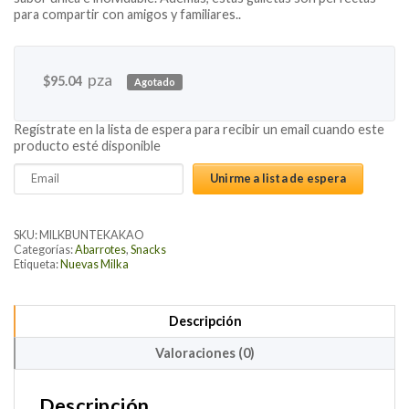
para compartir con amigos y familiares..
pza
$
95.04
Agotado
Regístrate en la lista de espera para recibir un email cuando este
producto esté disponible
Enter
Unirme a lista de espera
your
email
address
SKU:
MILKBUNTEKAKAO
to
Categorías:
Abarrotes
,
Snacks
Etiqueta:
Nuevas Milka
join
the
waitlist
Descripción
for
this
Valoraciones (0)
product
Descripción