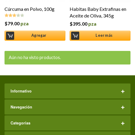
Cúrcuma en Polvo, 100g
Habitas Baby Extrafinas en
Aceite de Oliva, 345g
$
79.00
pza
$
395.00
pza
Valorado
en
3.00
Agregar
Leer más
de 5
Aún no ha visto productos.
Informativo
Navegación
Categorías